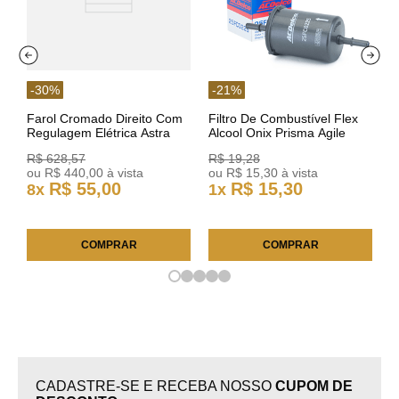
-
30
%
-
21
%
Farol Cromado Direito Com
Filtro De Combustível Flex
Regulagem Elétrica Astra
Alcool Onix Prisma Agile
03/11 93378018 Original GM
Astra Celta Classic Corsa
R$
628
,
57
R$
19
,
28
25FC0225 ACDelco
ou
R$
440
,
00
à vista
ou
R$
15
,
30
à vista
R$
55
,
00
R$
15
,
30
8
x
1
x
COMPRAR
COMPRAR
CADASTRE-SE E RECEBA NOSSO
CUPOM DE