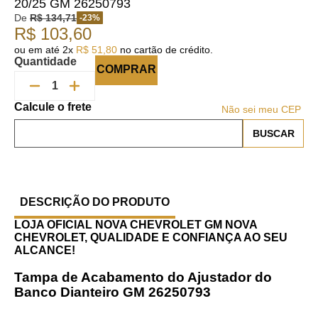
20/25 GM 26250793
De
R$
134
,
71
-
23
%
R$
103
,
60
ou em até
2
x
R$
51
,
80
no cartão de crédito.
Quantidade
COMPRAR
Não sei meu CEP
DESCRIÇÃO DO PRODUTO
LOJA OFICIAL NOVA CHEVROLET GM
NOVA
CHEVROLET, QUALIDADE E CONFIANÇA AO SEU
ALCANCE!
Tampa de Acabamento do Ajustador do
Banco Dianteiro GM
26250793