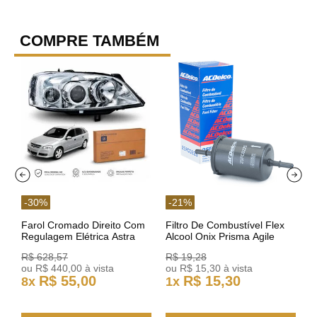
COMPRE TAMBÉM
-
30
%
-
21
%
Farol Cromado Direito Com
Filtro De Combustível Flex
Regulagem Elétrica Astra
Alcool Onix Prisma Agile
03/11 93378018 Original GM
Astra Celta Classic Corsa
R$
628
,
57
R$
19
,
28
25FC0225 ACDelco
ou
R$
440
,
00
à vista
ou
R$
15
,
30
à vista
R$
55
,
00
R$
15
,
30
8
x
1
x