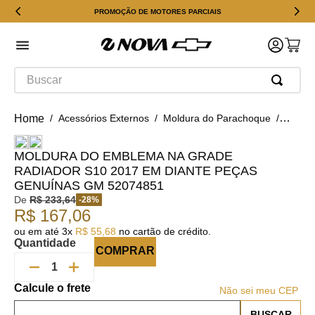
PROMOÇÃO DE MOTORES PARCIAIS
Buscar
Acessórios Externos
Moldura do Parachoque
Moldu
MOLDURA DO EMBLEMA NA GRADE
RADIADOR S10 2017 EM DIANTE PEÇAS
GENUÍNAS GM 52074851
De
R$
233
,
64
-
28
%
R$
167
,
06
ou em até
3
x
R$
55
,
68
no cartão de crédito.
Quantidade
COMPRAR
Não sei meu CEP