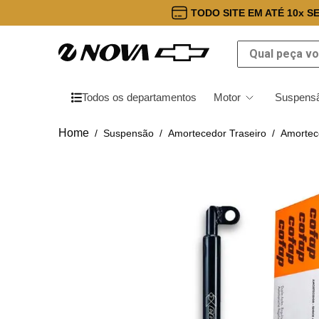
TODO SITE EM ATÉ 10x S
Qual peça você
Todos os departamentos
Motor
Suspensã
Suspensão
Amortecedor Traseiro
Amortec