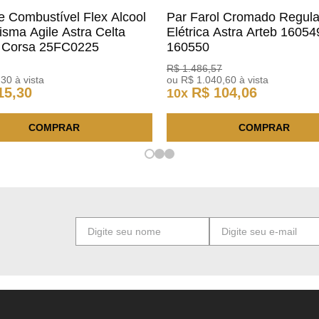
De Combustível Flex Alcool
Par Farol Cromado Regul
isma Agile Astra Celta
Elétrica Astra Arteb 16054
c Corsa 25FC0225
160550
o
R$
1
.
486
,
57
,
30
à vista
ou
R$
1
.
040
,
60
à vista
15
,
30
R$
104
,
06
10
x
COMPRAR
COMPRAR