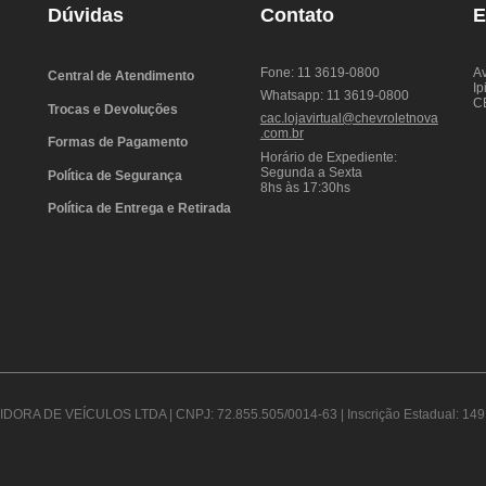
Dúvidas
Contato
E
Fone: 11 3619-0800
Av
Central de Atendimento
Ip
Whatsapp: 11 3619-0800
C
Trocas e Devoluções
cac.lojavirtual@chevroletnova
.com.br
Formas de Pagamento
Horário de Expediente:
Segunda a Sexta
Política de Segurança
8hs às 17:30hs
Política de Entrega e Retirada
DORA DE VEÍCULOS LTDA | CNPJ: 72.855.505/0014-63 | Inscrição Estadual: 149