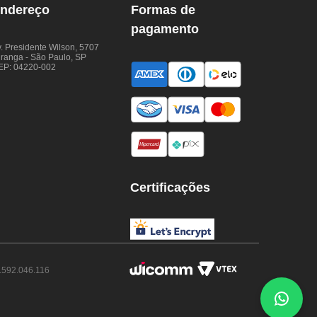
ndereço
Formas de
pagamento
. Presidente Wilson, 5707
iranga - São Paulo, SP
EP: 04220-002
Certificações
.592.046.116