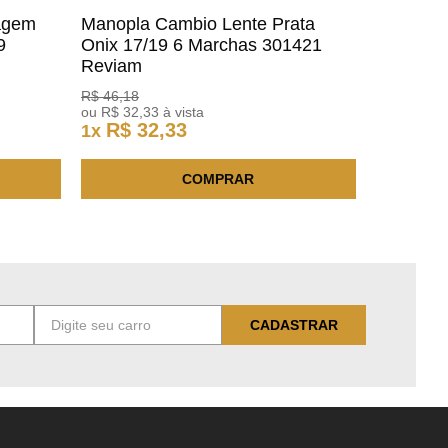
agem
Manopla Cambio Lente Prata
9
Onix 17/19 6 Marchas 301421
Reviam
R$
46
,
18
ou
R$
32
,
33
à vista
R$
32
,
33
1
x
COMPRAR
CADASTRAR