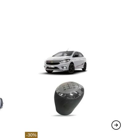
-
30
%