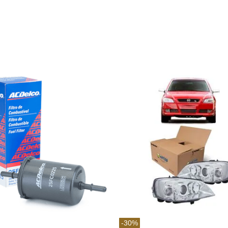
-
30
%