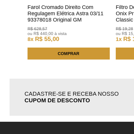
Farol Cromado Direito Com
Filtro 
Regulagem Elétrica Astra 03/11
Onix Pr
93378018 Original GM
Classi
ACDelc
R$
628
,
57
R$
19
,
28
ou
R$
440
,
00
à vista
ou
R$
15
R$
55
,
00
R$
8
x
1
x
COMPRAR
CADASTRE-SE E RECEBA NOSSO
CUPOM DE DESCONTO