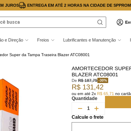
EM JUROS
ENTREGA EM ATÉ 2 HORAS NA CIDADE DE SP
PROM
 busca
En
o e Direção
Freios
Lubrificantes e Manutenção
edor Super da Tampa Traseira Blazer ATC08001
AMORTECEDOR SUPER
BLAZER ATC08001
De
R$
187
,
75
-
30
%
R$
131
,
42
ou em até
2
x
R$
65
,
71
no cartão
Quantidade