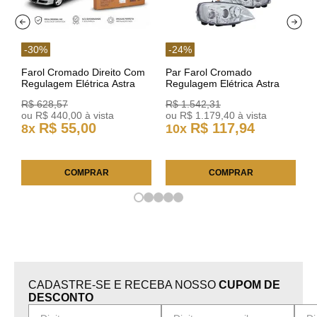
-
30
%
-
24
%
Farol Cromado Direito Com
Par Farol Cromado
Regulagem Elétrica Astra
Regulagem Elétrica Astra
03/11 93378018 Original GM
Arteb 160549 160550
R$
628
,
57
R$
1
.
542
,
31
ou
R$
440
,
00
à vista
ou
R$
1
.
179
,
40
à vista
R$
55
,
00
R$
117
,
94
8
x
10
x
COMPRAR
COMPRAR
CADASTRE-SE E RECEBA NOSSO
CUPOM DE
DESCONTO