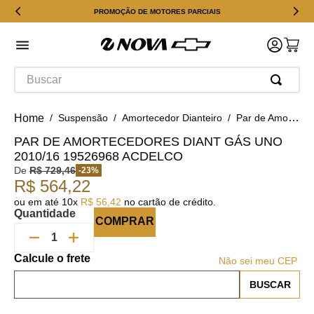
PROMOÇÃO DE MOTORES PARCIAIS
Buscar
Suspensão
Amortecedor Dianteiro
Par de Amortecedores Diant Gás Uno 2010/16 19526968 ACDelco
PAR DE AMORTECEDORES DIANT GÁS UNO
2010/16 19526968 ACDELCO
De
R$
729
,
46
-
23
%
R$
564
,
22
ou em até
10
x
R$
56
,
42
no cartão de crédito.
Quantidade
COMPRAR
Não sei meu CEP