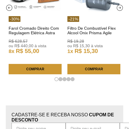
-
30
%
-
21
%
Farol Cromado Direito Com
Filtro De Combustível Flex
Regulagem Elétrica Astra
Alcool Onix Prisma Agile
03/11 93378018 Original GM
Astra Celta Classic Corsa
R$
628
,
57
R$
19
,
28
25FC0225 ACDelco
ou
R$
440
,
00
à vista
ou
R$
15
,
30
à vista
R$
55
,
00
R$
15
,
30
8
x
1
x
COMPRAR
COMPRAR
CADASTRE-SE E RECEBA NOSSO
CUPOM DE
DESCONTO