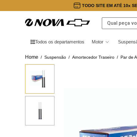
TODO SITE EM ATÉ 10x S
Qual peça você
Todos os departamentos
Motor
Suspensã
Suspensão
Amortecedor Traseiro
Par de 