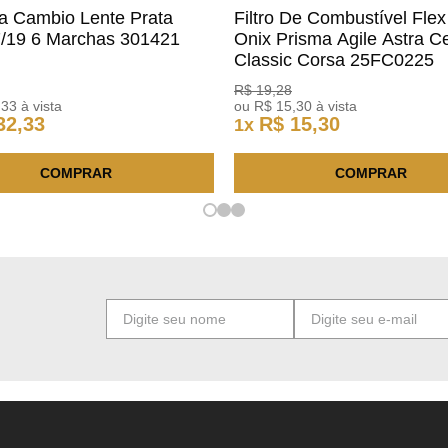
a Cambio Lente Prata
Filtro De Combustível Flex
7/19 6 Marchas 301421
Onix Prisma Agile Astra Ce
m
Classic Corsa 25FC0225
ACDelco
R$
19
,
28
,
33
à vista
ou
R$
15
,
30
à vista
32
,
33
R$
15
,
30
1
x
COMPRAR
COMPRAR