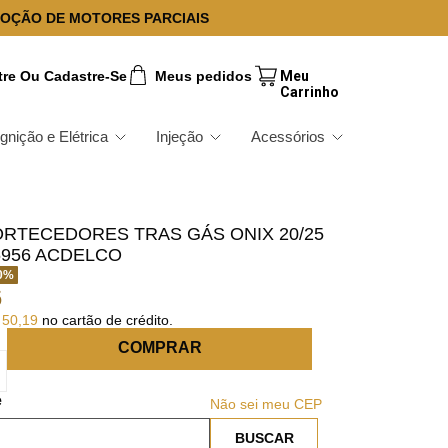
OÇÃO DE MOTORES PARCIAIS
tre Ou Cadastre-Se
Meus pedidos
Ignição e Elétrica
Injeção
Acessórios
ORTECEDORES TRAS GÁS ONIX 20/25
6956 ACDELCO
0
%
6
50
,
19
no cartão de crédito.
COMPRAR
Não sei meu CEP