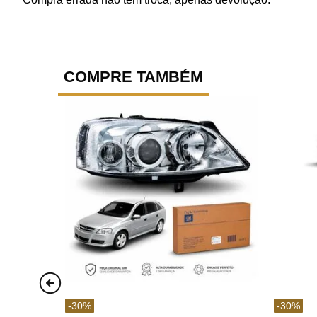
COMPRE TAMBÉM
-
30
%
-
30
%