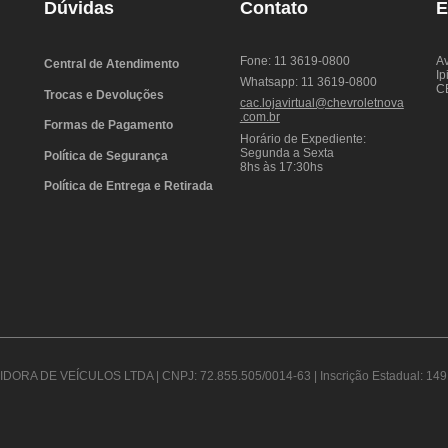
Dúvidas
Contato
E
Fone: 11 3619-0800
Av
Central de Atendimento
Ip
Whatsapp: 11 3619-0800
C
Trocas e Devoluções
cac.lojavirtual@chevroletnova
.com.br
Formas de Pagamento
Horário de Expediente:
Segunda a Sexta
Política de Segurança
8hs às 17:30hs
Política de Entrega e Retirada
DORA DE VEÍCULOS LTDA | CNPJ: 72.855.505/0014-63 | Inscrição Estadual: 149