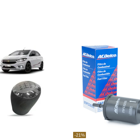
-
21
%