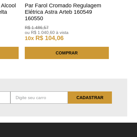
 Alcool
Par Farol Cromado Regulagem
lta
Elétrica Astra Arteb 160549
160550
R$
1
.
486
,
57
ou
R$
1
.
040
,
60
à vista
R$
104
,
06
10
x
COMPRAR
CADASTRAR