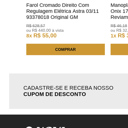
Farol Cromado Direito Com
Manopl
Regulagem Elétrica Astra 03/11
Onix 1
93378018 Original GM
Revia
R$
628
,
57
R$
46
,
18
ou
R$
440
,
00
à vista
ou
R$
32
R$
55
,
00
R$
8
x
1
x
COMPRAR
CADASTRE-SE E RECEBA NOSSO
CUPOM DE DESCONTO