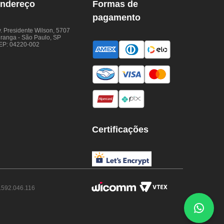
ndereço
Formas de
pagamento
. Presidente Wilson, 5707
iranga - São Paulo, SP
EP: 04220-002
Certificações
.592.046.116