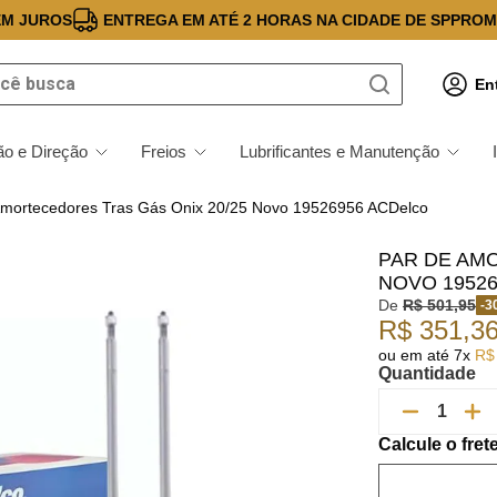
EM JUROS
ENTREGA EM ATÉ 2 HORAS NA CIDADE DE SP
PROM
 busca
En
o e Direção
Freios
Lubrificantes e Manutenção
Amortecedores Tras Gás Onix 20/25 Novo 19526956 ACDelco
PAR DE AM
NOVO 1952
De
R$
501
,
95
-
3
R$
351
,
3
ou em até
7
x
R$
Quantidade