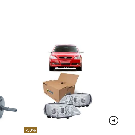
-
30
%