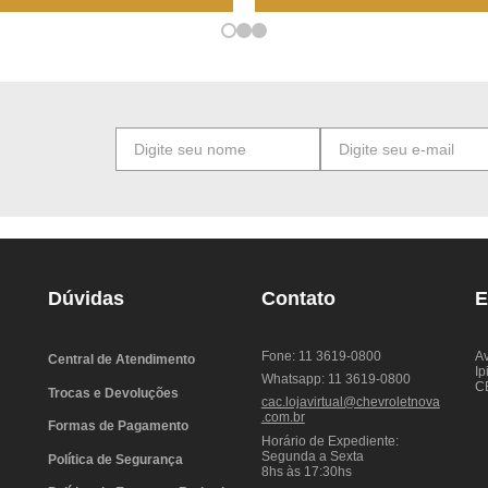
Dúvidas
Contato
E
Fone: 11 3619-0800
Av
Central de Atendimento
Ip
Whatsapp: 11 3619-0800
C
Trocas e Devoluções
cac.lojavirtual@chevroletnova
.com.br
Formas de Pagamento
Horário de Expediente:
Segunda a Sexta
Política de Segurança
8hs às 17:30hs