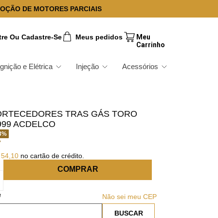
OÇÃO DE MOTORES PARCIAIS
tre Ou Cadastre-Se
Meus pedidos
Ignição e Elétrica
Injeção
Acessórios
ORTECEDORES TRAS GÁS TORO
6999 ACDELCO
3
%
7
54
,
10
no cartão de crédito.
COMPRAR
Não sei meu CEP