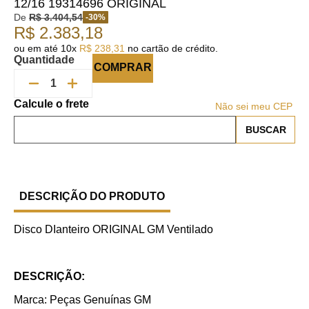
12/16 19314696 ORIGINAL
De
R$
3
.
404
,
54
-
30
%
R$
2
.
383
,
18
ou em até
10
x
R$
238
,
31
no cartão de crédito.
Quantidade
COMPRAR
Não sei meu CEP
DESCRIÇÃO DO PRODUTO
Disco DIanteiro ORIGINAL GM Ventilado
DESCRIÇÃO:
Marca: Peças Genuínas GM