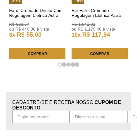
-
30
%
-
24
%
Farol Cromado Direito Com
Par Farol Cromado
Regulagem Elétrica Astra
Regulagem Elétrica Astra
03/11 93378018 Original GM
Arteb 160549 160550
R$
628
,
57
R$
1
.
542
,
31
ou
R$
440
,
00
à vista
ou
R$
1
.
179
,
40
à vista
R$
55
,
00
R$
117
,
94
8
x
10
x
COMPRAR
COMPRAR
CADASTRE-SE E RECEBA NOSSO
CUPOM DE
DESCONTO