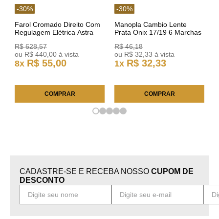
-
30
%
-
30
%
Farol Cromado Direito Com
Manopla Cambio Lente
Regulagem Elétrica Astra
Prata Onix 17/19 6 Marchas
03/11 93378018 Original GM
301421 Reviam
R$
628
,
57
R$
46
,
18
ou
R$
440
,
00
à vista
ou
R$
32
,
33
à vista
R$
55
,
00
R$
32
,
33
8
x
1
x
COMPRAR
COMPRAR
CADASTRE-SE E RECEBA NOSSO
CUPOM DE
DESCONTO