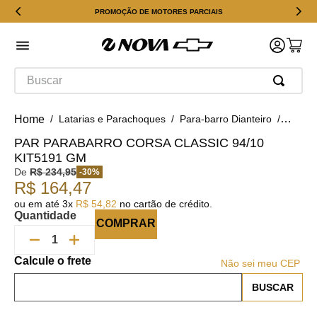
PROMOÇÃO DE MOTORES PARCIAIS
Buscar
Latarias e Parachoques
Para-barro Dianteiro
Par Pa
PAR PARABARRO CORSA CLASSIC 94/10
KIT5191 GM
De
R$
234
,
95
-
30
%
R$
164
,
47
ou em até
3
x
R$
54
,
82
no cartão de crédito.
Quantidade
COMPRAR
Não sei meu CEP