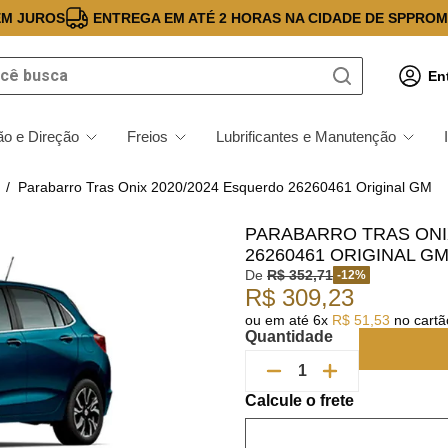
EM JUROS
ENTREGA EM ATÉ 2 HORAS NA CIDADE DE SP
PROM
 busca
En
o e Direção
Freios
Lubrificantes e Manutenção
Parabarro Tras Onix 2020/2024 Esquerdo 26260461 Original GM
PARABARRO TRAS ONI
26260461 ORIGINAL G
De
R$
352
,
71
-
12
%
R$
309
,
23
ou em até
6
x
R$
51
,
53
no cartão
Quantidade