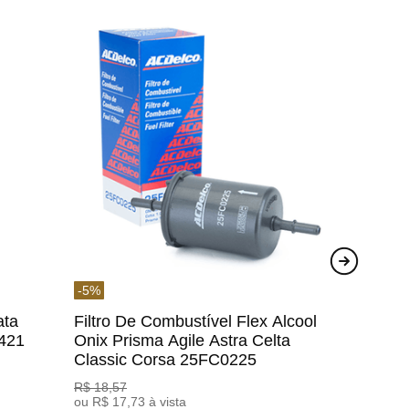
-
5
%
ata
Filtro De Combustível Flex Alcool
1421
Onix Prisma Agile Astra Celta
Classic Corsa 25FC0225
ACDelco
R$
18
,
57
ou
R$
17
,
73
à vista