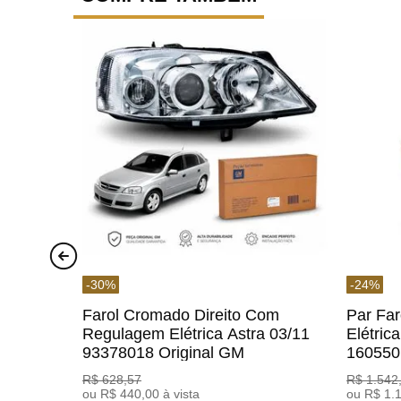
-
30
%
-
24
%
Farol Cromado Direito Com
Par Fa
Regulagem Elétrica Astra 03/11
Elétric
93378018 Original GM
160550
R$
628
,
57
R$
1
.
542
ou
R$
440
,
00
à vista
ou
R$
1
.