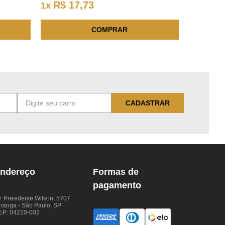
R$
17
,
73
1
x
COMPRAR
CADASTRAR
ndereço
Formas de
pagamento
. Presidente Wilson, 5707
iranga - São Paulo, SP
EP: 04220-002