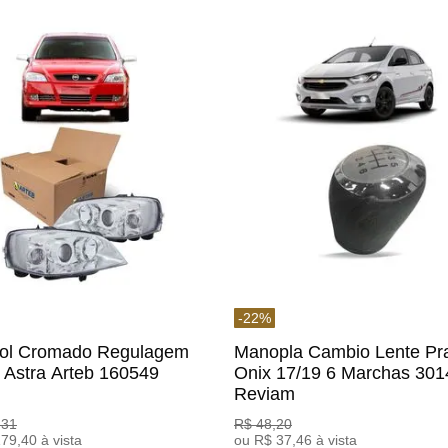
-
22
%
rol Cromado Regulagem
Manopla Cambio Lente Pr
a Astra Arteb 160549
Onix 17/19 6 Marchas 30
Reviam
,
31
R$
48
,
20
179
,
40
à vista
ou
R$
37
,
46
à vista