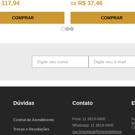
117
,
94
R$
37
,
46
1
x
COMPRAR
COMPRAR
Dúvidas
Contato
E
Fone: 11 3619-0800
Av
Central de Atendimento
Ip
Whatsapp: 11 3619-0800
C
Trocas e Devoluções
cac.lojavirtual@chevroletnova