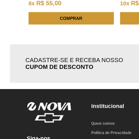
R$
55
,
00
R$
8
x
10
x
COMPRAR
CADASTRE-SE E RECEBA NOSSO
CUPOM DE DESCONTO
Institucional
Quem somos
Política de Privacidade
Siga-nos