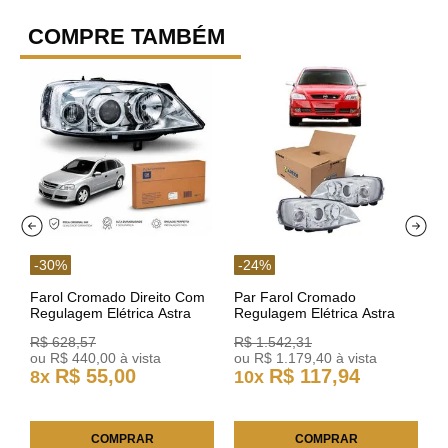
COMPRE TAMBÉM
-
30
%
-
24
%
Farol Cromado Direito Com
Par Farol Cromado
Regulagem Elétrica Astra
Regulagem Elétrica Astra
03/11 93378018 Original GM
Arteb 160549 160550
R$
628
,
57
R$
1
.
542
,
31
ou
R$
440
,
00
à vista
ou
R$
1
.
179
,
40
à vista
R$
55
,
00
R$
117
,
94
8
x
10
x
COMPRAR
COMPRAR