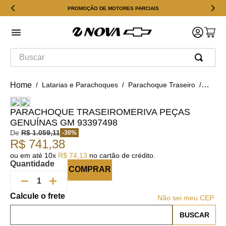
PROMOÇÃO DE MOTORES PARCIAIS
Buscar
Latarias e Parachoques
Parachoque Traseiro
Parac
PARACHOQUE TRASEIROMERIVA PEÇAS
GENUÍNAS GM 93397498
De
R$
1
.
059
,
11
-
30
%
R$
741
,
38
ou em até
10
x
R$
74
,
13
no cartão de crédito.
Quantidade
COMPRAR
Não sei meu CEP