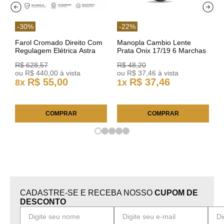
-
30
%
-
22
%
Farol Cromado Direito Com
Manopla Cambio Lente
Regulagem Elétrica Astra
Prata Onix 17/19 6 Marchas
03/11 93378018 Original GM
301421 Reviam
R$
628
,
57
R$
48
,
20
ou
R$
440
,
00
à vista
ou
R$
37
,
46
à vista
R$
55
,
00
R$
37
,
46
8
x
1
x
COMPRAR
COMPRAR
CADASTRE-SE E RECEBA NOSSO
CUPOM DE
DESCONTO