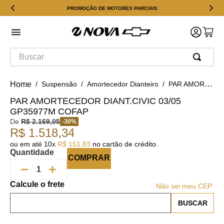
PROMOÇÃO DE MOTORES PARCIAIS
Buscar
Suspensão
Amortecedor Dianteiro
PAR AMORTECEDOR DIANT.CIVIC 03/05 GP35977M COFAP
PAR AMORTECEDOR DIANT.CIVIC 03/05
GP35977M COFAP
De
R$
2
.
169
,
05
-
30
%
R$
1
.
518
,
34
ou em até
10
x
R$
151
,
83
no cartão de crédito.
Quantidade
COMPRAR
Não sei meu CEP