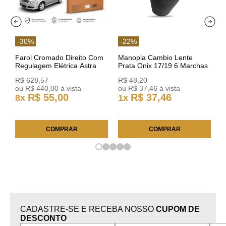
-
30
%
-
22
%
Farol Cromado Direito Com
Manopla Cambio Lente
Regulagem Elétrica Astra
Prata Onix 17/19 6 Marchas
03/11 93378018 Original GM
301421 Reviam
R$
628
,
57
R$
48
,
20
ou
R$
440
,
00
à vista
ou
R$
37
,
46
à vista
R$
55
,
00
R$
37
,
46
8
x
1
x
COMPRAR
COMPRAR
CADASTRE-SE E RECEBA NOSSO
CUPOM DE
DESCONTO