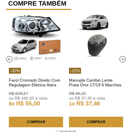
COMPRE TAMBÉM
-
30
%
-
22
%
Farol Cromado Direito Com
Manopla Cambio Lente
Regulagem Elétrica Astra
Prata Onix 17/19 6 Marchas
03/11 93378018 Original GM
301421 Reviam
R$
628
,
57
R$
48
,
20
ou
R$
440
,
00
à vista
ou
R$
37
,
46
à vista
R$
55
,
00
R$
37
,
46
8
x
1
x
COMPRAR
COMPRAR