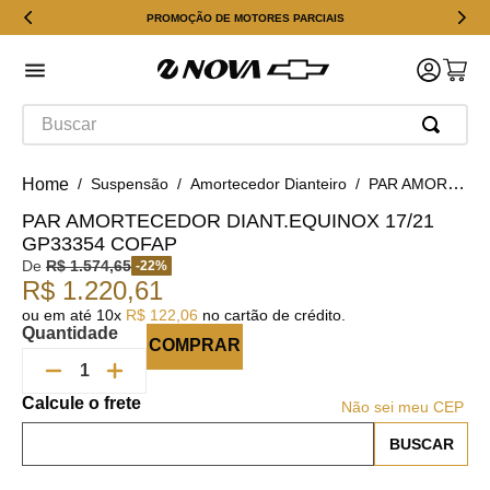
PROMOÇÃO DE MOTORES PARCIAIS
Buscar
Suspensão
Amortecedor Dianteiro
PAR AMORTECEDOR DIANT.EQUINOX 17/21 GP33354 COFAP
PAR AMORTECEDOR DIANT.EQUINOX 17/21
GP33354 COFAP
De
R$
1
.
574
,
65
-
22
%
R$
1
.
220
,
61
ou em até
10
x
R$
122
,
06
no cartão de crédito.
Quantidade
COMPRAR
Não sei meu CEP