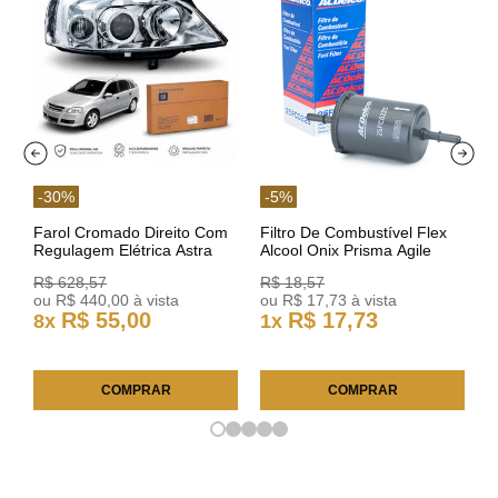
-
30
%
-
5
%
Farol Cromado Direito Com
Filtro De Combustível Flex
Regulagem Elétrica Astra
Alcool Onix Prisma Agile
03/11 93378018 Original GM
Astra Celta Classic Corsa
R$
628
,
57
R$
18
,
57
25FC0225 ACDelco
ou
R$
440
,
00
à vista
ou
R$
17
,
73
à vista
R$
55
,
00
R$
17
,
73
8
x
1
x
COMPRAR
COMPRAR