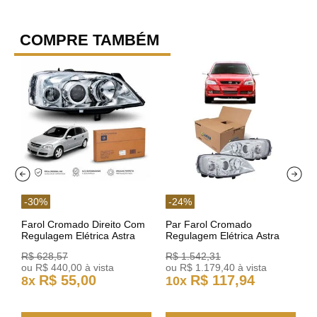
COMPRE TAMBÉM
-
30
%
-
24
%
Farol Cromado Direito Com
Par Farol Cromado
Regulagem Elétrica Astra
Regulagem Elétrica Astra
03/11 93378018 Original GM
Arteb 160549 160550
R$
628
,
57
R$
1
.
542
,
31
ou
R$
440
,
00
à vista
ou
R$
1
.
179
,
40
à vista
R$
55
,
00
R$
117
,
94
8
x
10
x