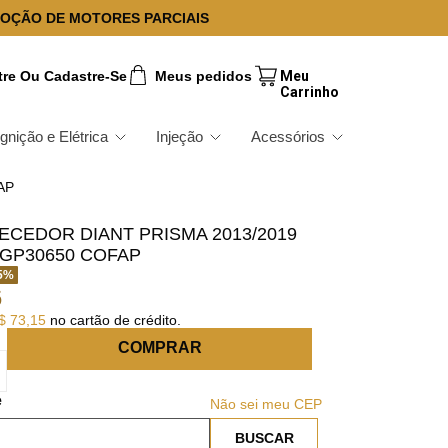
OÇÃO DE MOTORES PARCIAIS
tre Ou Cadastre-Se
Meus pedidos
Ignição e Elétrica
Injeção
Acessórios
AP
CEDOR DIANT PRISMA 2013/2019
GP30650 COFAP
5
%
6
$
73
,
15
no cartão de crédito.
COMPRAR
Não sei meu CEP