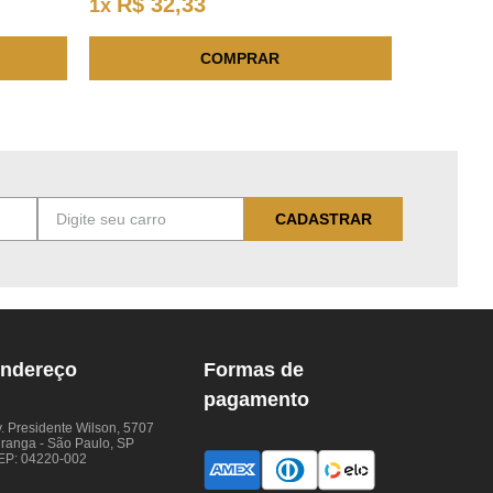
R$
32
,
33
1
x
COMPRAR
CADASTRAR
ndereço
Formas de
pagamento
. Presidente Wilson, 5707
iranga - São Paulo, SP
EP: 04220-002