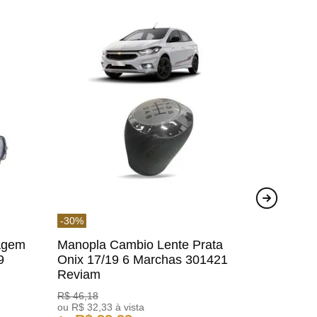
-
30
%
agem
Manopla Cambio Lente Prata
9
Onix 17/19 6 Marchas 301421
Reviam
R$
46
,
18
ou
R$
32
,
33
à vista