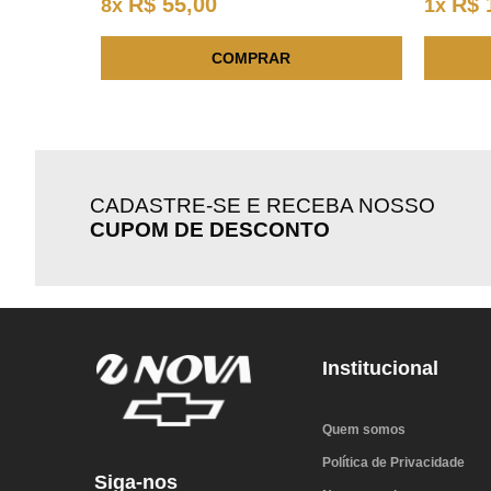
R$
55
,
00
R$
8
x
1
x
COMPRAR
CADASTRE-SE E RECEBA NOSSO
CUPOM DE DESCONTO
Institucional
Quem somos
Política de Privacidade
Siga-nos