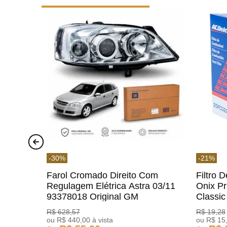
-
30
%
-
21
%
Farol Cromado Direito Com
Filtro 
Regulagem Elétrica Astra 03/11
Onix Pr
93378018 Original GM
Classi
ACDelc
R$
628
,
57
R$
19
,
28
ou
R$
440
,
00
à vista
ou
R$
15