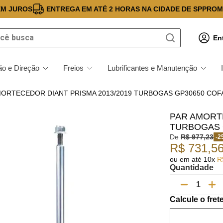
EM JUROS
ENTREGA EM ATÉ 2 HORAS NA CIDADE DE SP
PROM
 busca
En
o e Direção
Freios
Lubrificantes e Manutenção
MORTECEDOR DIANT PRISMA 2013/2019 TURBOGAS GP30650 COF
PAR AMORTE
TURBOGAS 
De
R$
977
,
23
-
2
R$
731
,
5
ou em até
10
x
R
Quantidade