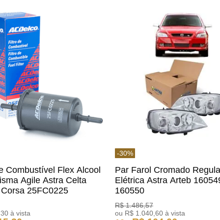
-
30
%
De Combustível Flex Alcool
Par Farol Cromado Regul
isma Agile Astra Celta
Elétrica Astra Arteb 16054
c Corsa 25FC0225
160550
o
R$
1
.
486
,
57
,
30
à vista
ou
R$
1
.
040
,
60
à vista