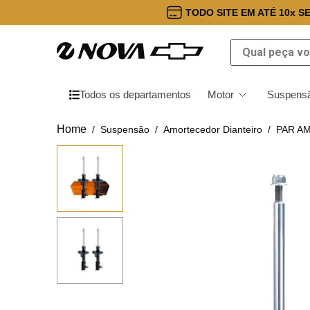
TODO SITE EM ATÉ 10x S
Qual peça você
Todos os departamentos
Motor
Suspensã
Suspensão
Amortecedor Dianteiro
PAR A