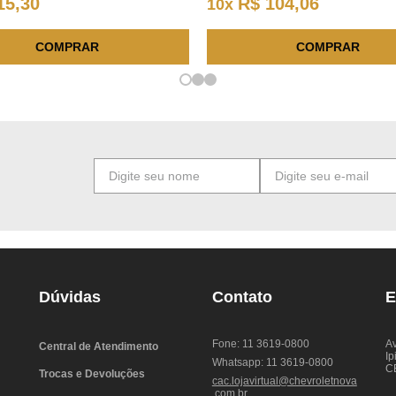
15
,
30
R$
104
,
06
10
x
COMPRAR
COMPRAR
Dúvidas
Contato
E
Fone: 11 3619-0800
Av
Central de Atendimento
Ip
Whatsapp: 11 3619-0800
C
Trocas e Devoluções
cac.lojavirtual@chevroletnova
.com.br