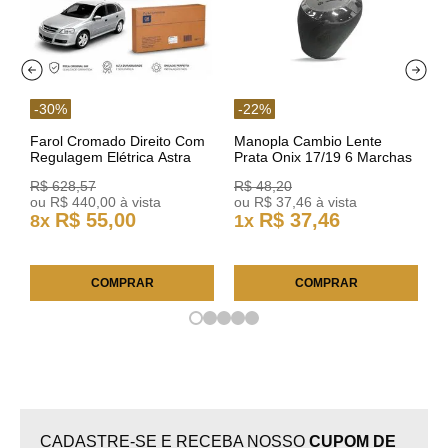
-
30
%
-
22
%
Farol Cromado Direito Com
Manopla Cambio Lente
Regulagem Elétrica Astra
Prata Onix 17/19 6 Marchas
03/11 93378018 Original GM
301421 Reviam
R$
628
,
57
R$
48
,
20
ou
R$
440
,
00
à vista
ou
R$
37
,
46
à vista
R$
55
,
00
R$
37
,
46
8
x
1
x
COMPRAR
COMPRAR
CADASTRE-SE E RECEBA NOSSO
CUPOM DE