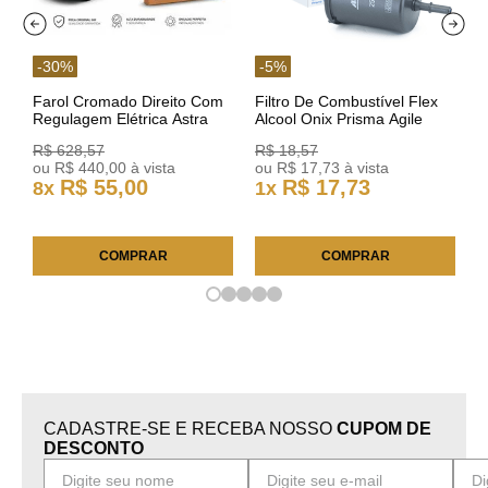
-
30
%
-
5
%
Farol Cromado Direito Com
Filtro De Combustível Flex
Regulagem Elétrica Astra
Alcool Onix Prisma Agile
03/11 93378018 Original GM
Astra Celta Classic Corsa
R$
628
,
57
R$
18
,
57
25FC0225 ACDelco
ou
R$
440
,
00
à vista
ou
R$
17
,
73
à vista
R$
55
,
00
R$
17
,
73
8
x
1
x
COMPRAR
COMPRAR
CADASTRE-SE E RECEBA NOSSO
CUPOM DE
DESCONTO