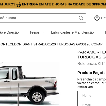
EM JUROS
ENTREGA EM ATÉ 2 HORAS NA CIDADE DE SP
PROM
 busca
En
o e Direção
Freios
Lubrificantes e Manutenção
MORTECEDOR DIANT STRADA 01/20 TURBOGAS GP30120 COFAP
PAR AMORTEC
TURBOGAS G
Referência
:
KIT4