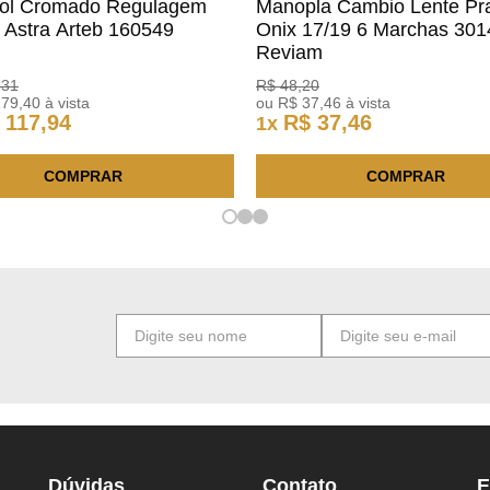
rol Cromado Regulagem
Manopla Cambio Lente Pr
a Astra Arteb 160549
Onix 17/19 6 Marchas 30
Reviam
,
31
R$
48
,
20
179
,
40
à vista
ou
R$
37
,
46
à vista
117
,
94
R$
37
,
46
1
x
COMPRAR
COMPRAR
Dúvidas
Contato
E