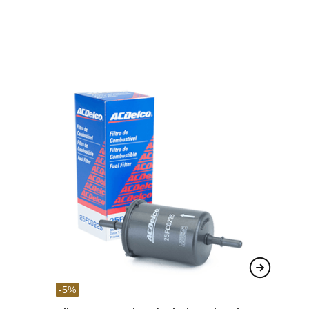
-
5
%