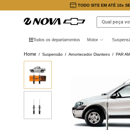
TODO SITE EM ATÉ 10x S
Qual peça você
Todos os departamentos
Motor
Suspensã
Suspensão
Amortecedor Dianteiro
PAR A