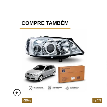
COMPRE TAMBÉM
-
30
%
-
24
%