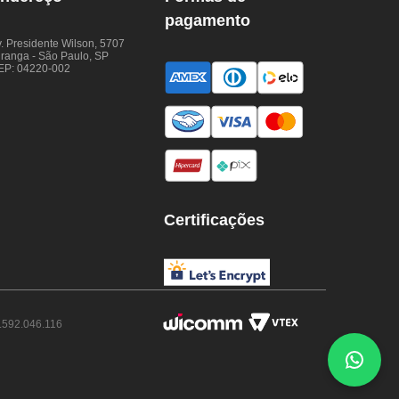
pagamento
. Presidente Wilson, 5707
iranga - São Paulo, SP
EP: 04220-002
Certificações
.592.046.116