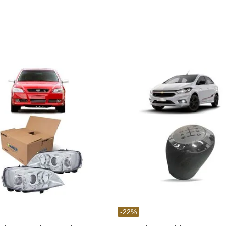
-
22
%