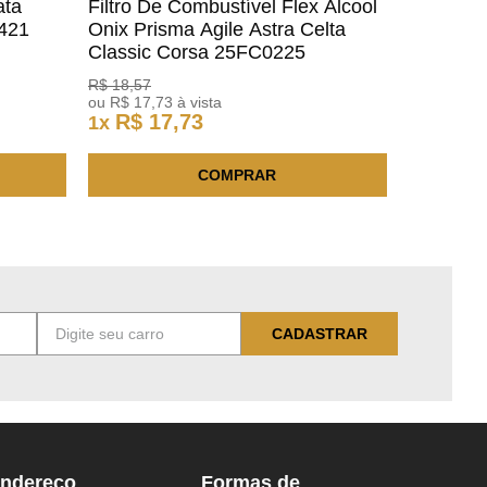
ata
Filtro De Combustível Flex Alcool
1421
Onix Prisma Agile Astra Celta
Classic Corsa 25FC0225
ACDelco
R$
18
,
57
ou
R$
17
,
73
à vista
R$
17
,
73
1
x
COMPRAR
CADASTRAR
ndereço
Formas de