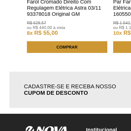
Farol Cromado Direito Com
Par Fa
Regulagem Elétrica Astra 03/11
Elétric
93378018 Original GM
160550
R$
628
,
57
R$
1
.
542
ou
R$
440
,
00
à vista
ou
R$
1
.
R$
55
,
00
R$
8
x
10
x
COMPRAR
CADASTRE-SE E RECEBA NOSSO
CUPOM DE DESCONTO
Institucional