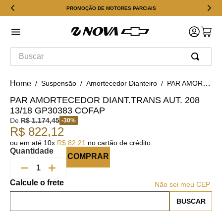
PROMOÇÃO DE MOTORES PARCIAIS
Buscar
Suspensão
Amortecedor Dianteiro
PAR AMORTECEDOR DIANT.TRANS AUT. 208 13/18 GP30383 COFAP
PAR AMORTECEDOR DIANT.TRANS AUT. 208
13/18 GP30383 COFAP
De
R$
1
.
174
,
45
-
30
%
R$
822
,
12
ou em até
10
x
R$
82
,
21
no cartão de crédito.
Quantidade
COMPRAR
Não sei meu CEP