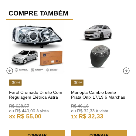
COMPRE TAMBÉM
-
30
%
-
30
%
Farol Cromado Direito Com
Manopla Cambio Lente
Regulagem Elétrica Astra
Prata Onix 17/19 6 Marchas
03/11 93378018 Original GM
301421 Reviam
R$
628
,
57
R$
46
,
18
ou
R$
440
,
00
à vista
ou
R$
32
,
33
à vista
R$
55
,
00
R$
32
,
33
8
x
1
x
COMPRAR
COMPRAR