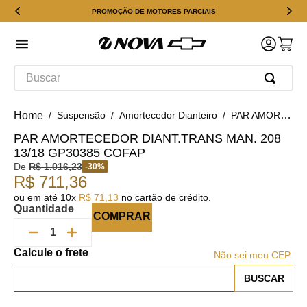
PROMOÇÃO DE MOTORES PARCIAIS
Buscar
Suspensão
Amortecedor Dianteiro
PAR AMORTECEDOR DIANT.TRANS MAN. 208 13/18 GP30385 COFAP
PAR AMORTECEDOR DIANT.TRANS MAN. 208
13/18 GP30385 COFAP
De
R$
1
.
016
,
23
-
30
%
R$
711
,
36
ou em até
10
x
R$
71
,
13
no cartão de crédito.
Quantidade
COMPRAR
Não sei meu CEP