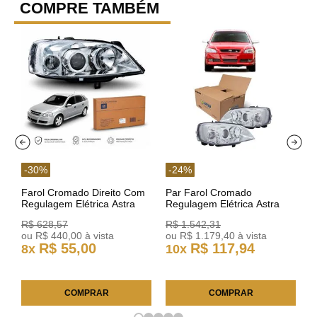
COMPRE TAMBÉM
-
30
%
-
24
%
Farol Cromado Direito Com
Par Farol Cromado
Regulagem Elétrica Astra
Regulagem Elétrica Astra
03/11 93378018 Original GM
Arteb 160549 160550
R$
628
,
57
R$
1
.
542
,
31
ou
R$
440
,
00
à vista
ou
R$
1
.
179
,
40
à vista
R$
55
,
00
R$
117
,
94
8
x
10
x
COMPRAR
COMPRAR