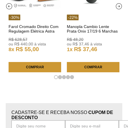
-
30
%
-
22
%
Farol Cromado Direito Com
Manopla Cambio Lente
Regulagem Elétrica Astra
Prata Onix 17/19 6 Marchas
03/11 93378018 Original GM
301421 Reviam
R$
628
,
57
R$
48
,
20
ou
R$
440
,
00
à vista
ou
R$
37
,
46
à vista
R$
55
,
00
R$
37
,
46
8
x
1
x
COMPRAR
COMPRAR
CADASTRE-SE E RECEBA NOSSO
CUPOM DE
DESCONTO