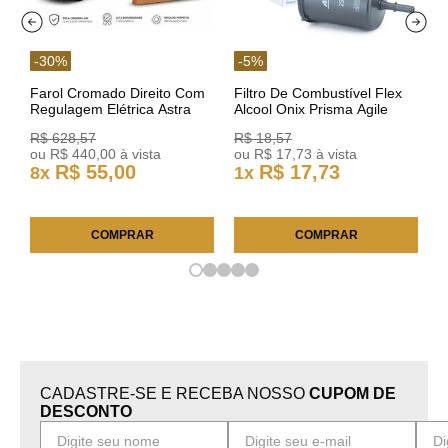
-
30
%
-
5
%
Farol Cromado Direito Com
Filtro De Combustível Flex
Regulagem Elétrica Astra
Alcool Onix Prisma Agile
03/11 93378018 Original GM
Astra Celta Classic Corsa
R$
628
,
57
R$
18
,
57
25FC0225 ACDelco
ou
R$
440
,
00
à vista
ou
R$
17
,
73
à vista
R$
55
,
00
R$
17
,
73
8
x
1
x
COMPRAR
COMPRAR
CADASTRE-SE E RECEBA NOSSO
CUPOM DE
DESCONTO