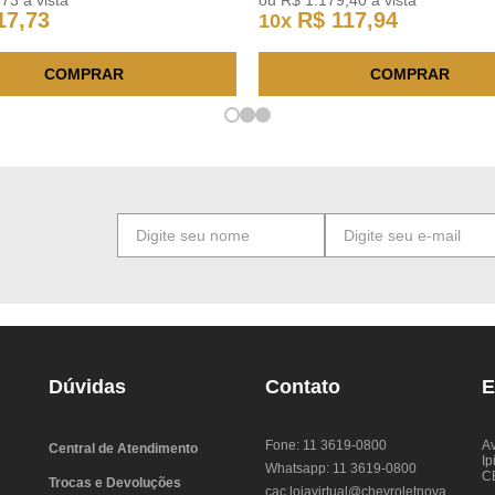
,
73
à vista
ou
R$
1
.
179
,
40
à vista
17
,
73
R$
117
,
94
10
x
COMPRAR
COMPRAR
Dúvidas
Contato
E
Fone: 11 3619-0800
Av
Central de Atendimento
Ip
Whatsapp: 11 3619-0800
C
Trocas e Devoluções
cac.lojavirtual@chevroletnova