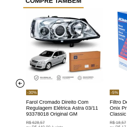
COMPRE TAMBÉM
-
30
%
-
5
%
Farol Cromado Direito Com
Filtro 
Regulagem Elétrica Astra 03/11
Onix Pr
93378018 Original GM
Classi
ACDelc
R$
628
,
57
R$
18
,
57