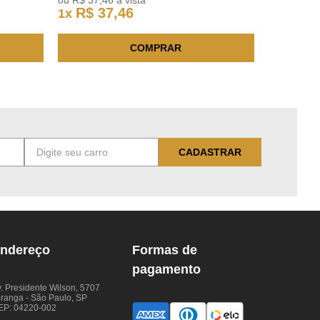
ou
R$
37
,
46
à vista
R$
37
,
46
1
x
COMPRAR
CADASTRAR
ndereço
Formas de
pagamento
. Presidente Wilson, 5707
iranga - São Paulo, SP
EP: 04220-002