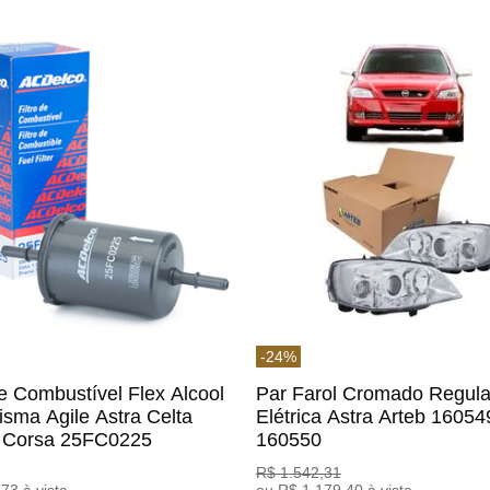
-
24
%
De Combustível Flex Alcool
Par Farol Cromado Regul
isma Agile Astra Celta
Elétrica Astra Arteb 16054
c Corsa 25FC0225
160550
o
R$
1
.
542
,
31