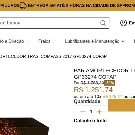
EM JUROS
ENTREGA EM ATÉ 2 HORAS NA CIDADE DE SP
PROM
 busca
En
o e Direção
Freios
Lubrificantes e Manutenção
ORTECEDOR TRAS. COMPASS 2017 GP33274 COFAP
PAR AMORTECEDOR TR
GP33274 COFAP
De
R$
1
.
788
,
20
-
30
%
R$
1
.
251
,
74
ou em até
10
x
R$
125
,
17
no car
Quantidade