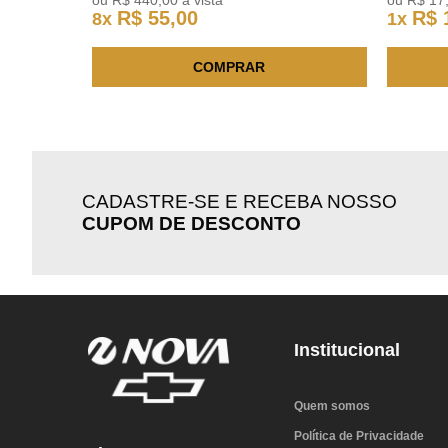
ou
R$
440
,
00
à vista
ou
R$
17
R$
55
,
00
R$
8
x
1
x
COMPRAR
CADASTRE-SE E RECEBA NOSSO
CUPOM DE DESCONTO
Institucional
Quem somos
Política de Privacidade