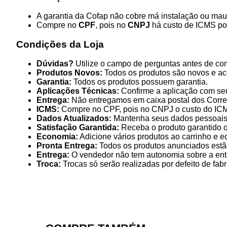
A garantia da Cofap não cobre má instalação ou mau 
Compre no
CPF
, pois no
CNPJ
há custo de ICMS po
Condições da Loja
Dúvidas?
Utilize o campo de perguntas antes de co
Produtos Novos:
Todos os produtos são novos e ac
Garantia:
Todos os produtos possuem garantia.
Aplicações Técnicas:
Confirme a aplicação com se
Entrega:
Não entregamos em caixa postal dos Corre
ICMS:
Compre no CPF, pois no CNPJ o custo do ICMS
Dados Atualizados:
Mantenha seus dados pessoais a
Satisfação Garantida:
Receba o produto garantido ou
Economia:
Adicione vários produtos ao carrinho e e
Pronta Entrega:
Todos os produtos anunciados estão
Entrega:
O vendedor não tem autonomia sobre a ent
Troca:
Trocas só serão realizadas por defeito de fab