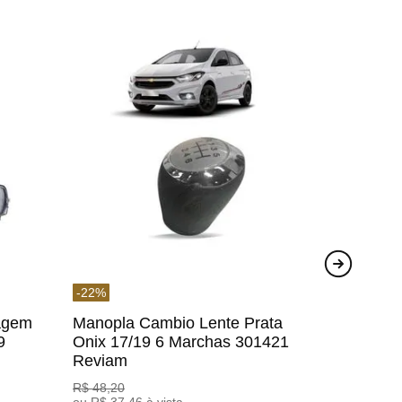
-
22
%
agem
Manopla Cambio Lente Prata
9
Onix 17/19 6 Marchas 301421
Reviam
R$
48
,
20