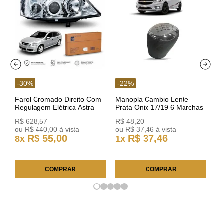
-
30
%
-
22
%
Farol Cromado Direito Com
Manopla Cambio Lente
Regulagem Elétrica Astra
Prata Onix 17/19 6 Marchas
03/11 93378018 Original GM
301421 Reviam
R$
628
,
57
R$
48
,
20
ou
R$
440
,
00
à vista
ou
R$
37
,
46
à vista
R$
55
,
00
R$
37
,
46
8
x
1
x
COMPRAR
COMPRAR