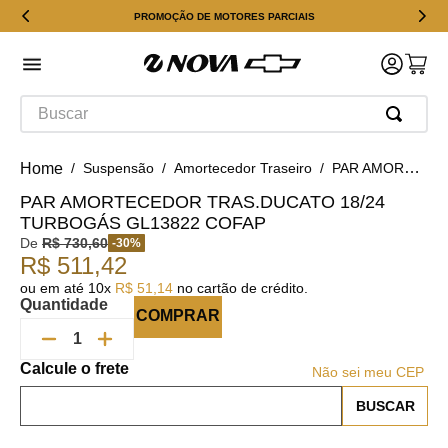
PROMOÇÃO DE MOTORES PARCIAIS
Buscar
Suspensão
Amortecedor Traseiro
PAR AMORTECEDOR TRAS.DUCATO 18/24 TURBOGÁS GL13822 Cofap
PAR AMORTECEDOR TRAS.DUCATO 18/24
TURBOGÁS GL13822 COFAP
De
R$
730
,
60
-
30
%
R$
511
,
42
ou em até
10
x
R$
51
,
14
no cartão de crédito.
Quantidade
COMPRAR
Não sei meu CEP