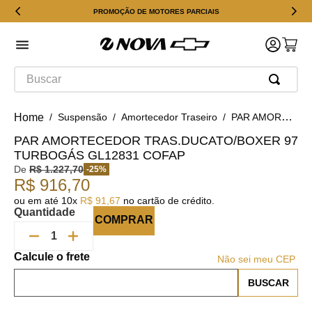
PROMOÇÃO DE MOTORES PARCIAIS
Buscar
Suspensão
Amortecedor Traseiro
PAR AMORTECEDOR TRAS.DUCATO/BOXER 97 TURBOGÁS GL12831 Cofap
PAR AMORTECEDOR TRAS.DUCATO/BOXER 97
TURBOGÁS GL12831 COFAP
De
R$
1
.
227
,
70
-
25
%
R$
916
,
70
ou em até
10
x
R$
91
,
67
no cartão de crédito.
Quantidade
COMPRAR
Não sei meu CEP