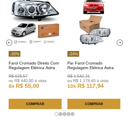
-
30
%
-
24
%
Farol Cromado Direito Com
Par Farol Cromado
Regulagem Elétrica Astra
Regulagem Elétrica Astra
03/11 93378018 Original GM
Arteb 160549 160550
R$
628
,
57
R$
1
.
542
,
31
ou
R$
440
,
00
à vista
ou
R$
1
.
179
,
40
à vista
R$
55
,
00
R$
117
,
94
8
x
10
x
COMPRAR
COMPRAR