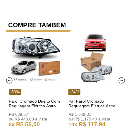
COMPRE TAMBÉM
-
30
%
-
24
%
Farol Cromado Direito Com
Par Farol Cromado
Regulagem Elétrica Astra
Regulagem Elétrica Astra
03/11 93378018 Original GM
Arteb 160549 160550
R$
628
,
57
R$
1
.
542
,
31
ou
R$
440
,
00
à vista
ou
R$
1
.
179
,
40
à vista
R$
55
,
00
R$
117
,
94
8
x
10
x