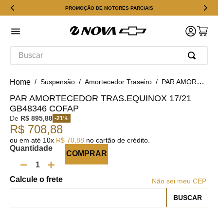
PROMOÇÃO DE MOTORES PARCIAIS
Buscar
Suspensão
Amortecedor Traseiro
PAR AMORTECEDOR TRAS.EQUINOX 17/21 GB48346 COFAP
PAR AMORTECEDOR TRAS.EQUINOX 17/21
GB48346 COFAP
De
R$
895
,
88
-
21
%
R$
708
,
88
ou em até
10
x
R$
70
,
88
no cartão de crédito.
Quantidade
COMPRAR
Não sei meu CEP