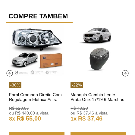
COMPRE TAMBÉM
-
30
%
-
22
%
Farol Cromado Direito Com
Manopla Cambio Lente
Regulagem Elétrica Astra
Prata Onix 17/19 6 Marchas
03/11 93378018 Original GM
301421 Reviam
R$
628
,
57
R$
48
,
20
ou
R$
440
,
00
à vista
ou
R$
37
,
46
à vista
R$
55
,
00
R$
37
,
46
8
x
1
x