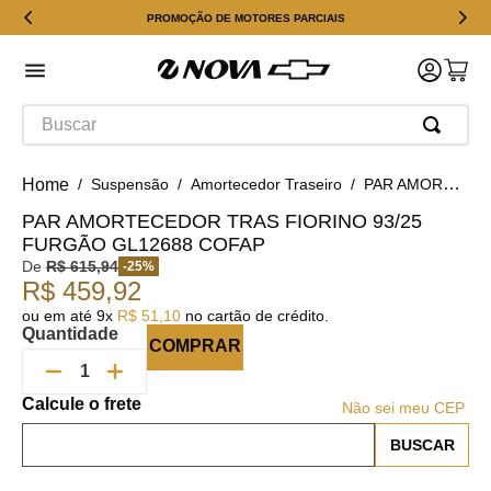
PROMOÇÃO DE MOTORES PARCIAIS
Buscar
Suspensão
Amortecedor Traseiro
PAR AMORTECEDOR TRAS FIORINO 93/25 FURGÃO GL12688 COFAP
PAR AMORTECEDOR TRAS FIORINO 93/25
FURGÃO GL12688 COFAP
De
R$
615
,
94
-
25
%
R$
459
,
92
ou em até
9
x
R$
51
,
10
no cartão de crédito.
Quantidade
COMPRAR
Não sei meu CEP