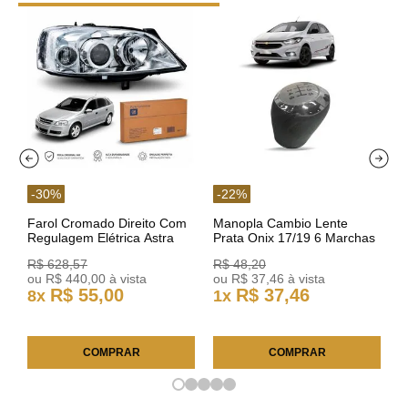
-
30
%
-
22
%
Farol Cromado Direito Com
Manopla Cambio Lente
Regulagem Elétrica Astra
Prata Onix 17/19 6 Marchas
03/11 93378018 Original GM
301421 Reviam
R$
628
,
57
R$
48
,
20
ou
R$
440
,
00
à vista
ou
R$
37
,
46
à vista
R$
55
,
00
R$
37
,
46
8
x
1
x
COMPRAR
COMPRAR