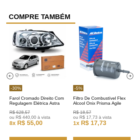
COMPRE TAMBÉM
-
30
%
-
5
%
Farol Cromado Direito Com
Filtro De Combustível Flex
Regulagem Elétrica Astra
Alcool Onix Prisma Agile
03/11 93378018 Original GM
Astra Celta Classic Corsa
R$
628
,
57
R$
18
,
57
25FC0225 ACDelco
ou
R$
440
,
00
à vista
ou
R$
17
,
73
à vista
R$
55
,
00
R$
17
,
73
8
x
1
x