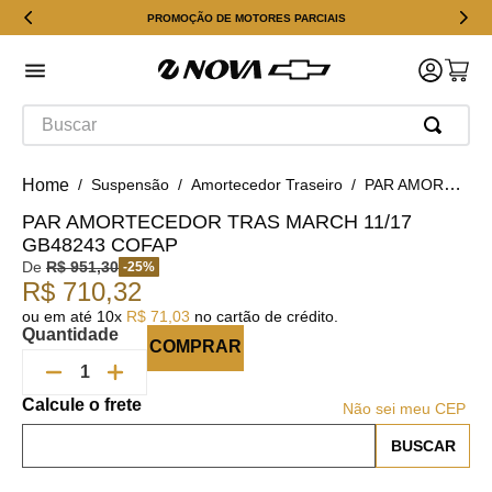
PROMOÇÃO DE MOTORES PARCIAIS
Buscar
Suspensão
Amortecedor Traseiro
PAR AMORTECEDOR TRAS MARCH 11/17 GB48243 COFAP
PAR AMORTECEDOR TRAS MARCH 11/17
GB48243 COFAP
De
R$
951
,
30
-
25
%
R$
710
,
32
ou em até
10
x
R$
71
,
03
no cartão de crédito.
Quantidade
COMPRAR
Não sei meu CEP