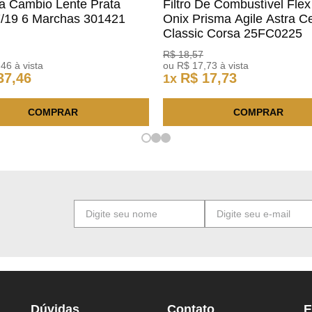
a Cambio Lente Prata
Filtro De Combustível Flex
7/19 6 Marchas 301421
Onix Prisma Agile Astra Ce
m
Classic Corsa 25FC0225
ACDelco
R$
18
,
57
,
46
à vista
ou
R$
17
,
73
à vista
37
,
46
R$
17
,
73
1
x
COMPRAR
COMPRAR
Dúvidas
Contato
E