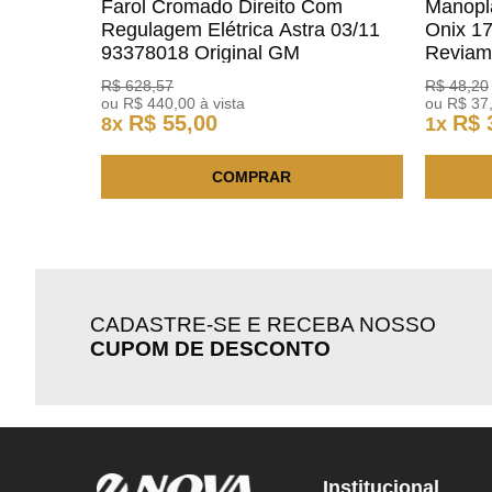
Farol Cromado Direito Com
Manopl
Regulagem Elétrica Astra 03/11
Onix 1
93378018 Original GM
Revia
R$
628
,
57
R$
48
,
20
ou
R$
440
,
00
à vista
ou
R$
37
R$
55
,
00
R$
8
x
1
x
COMPRAR
CADASTRE-SE E RECEBA NOSSO
CUPOM DE DESCONTO
Institucional