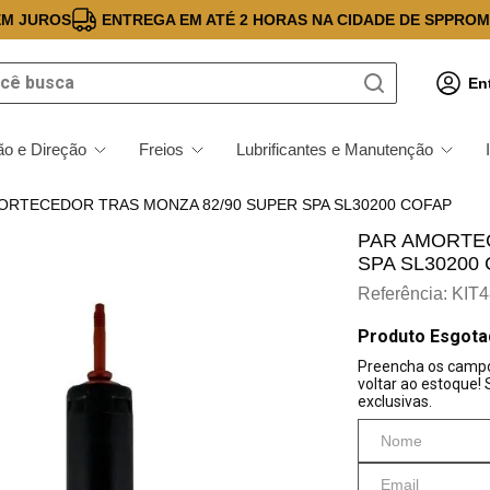
EM JUROS
ENTREGA EM ATÉ 2 HORAS NA CIDADE DE SP
PROM
 busca
En
o e Direção
Freios
Lubrificantes e Manutenção
ORTECEDOR TRAS MONZA 82/90 SUPER SPA SL30200 COFAP
PAR AMORTE
SPA SL30200
Referência
:
KIT4