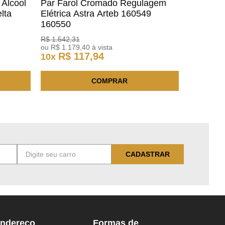
 Alcool
Par Farol Cromado Regulagem
lta
Elétrica Astra Arteb 160549
160550
R$
1
.
542
,
31
ou
R$
1
.
179
,
40
à vista
R$
117
,
94
10
x
COMPRAR
CADASTRAR
ndereço
Formas de