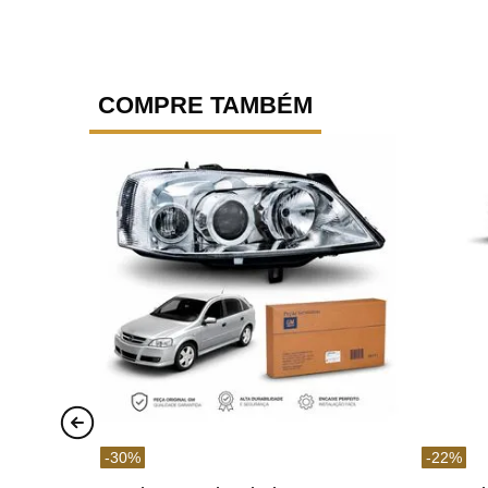
COMPRE TAMBÉM
-
30
%
-
22
%