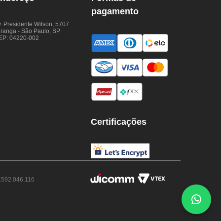
pagamento
. Presidente Wilson, 5707
iranga - São Paulo, SP
EP: 04220-002
Certificações
.592.046.116