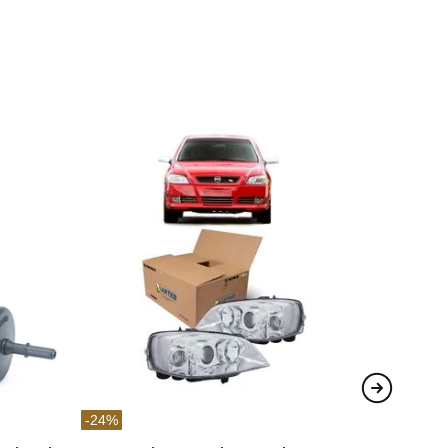
-
24
%