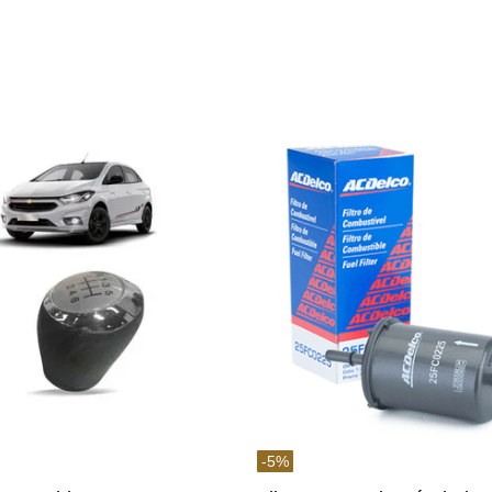
-
5
%