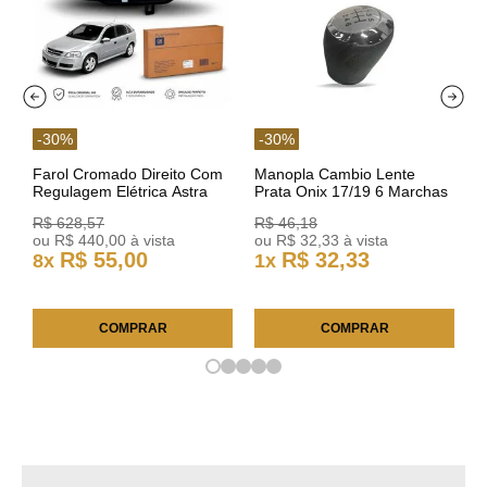
-
30
%
-
30
%
Farol Cromado Direito Com
Manopla Cambio Lente
Regulagem Elétrica Astra
Prata Onix 17/19 6 Marchas
03/11 93378018 Original GM
301421 Reviam
R$
628
,
57
R$
46
,
18
ou
R$
440
,
00
à vista
ou
R$
32
,
33
à vista
R$
55
,
00
R$
32
,
33
8
x
1
x
COMPRAR
COMPRAR