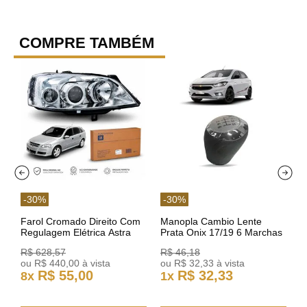
COMPRE TAMBÉM
-
30
%
-
30
%
Farol Cromado Direito Com
Manopla Cambio Lente
Regulagem Elétrica Astra
Prata Onix 17/19 6 Marchas
03/11 93378018 Original GM
301421 Reviam
R$
628
,
57
R$
46
,
18
ou
R$
440
,
00
à vista
ou
R$
32
,
33
à vista
R$
55
,
00
R$
32
,
33
8
x
1
x