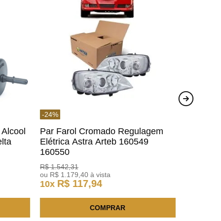
-
24
%
 Alcool
Par Farol Cromado Regulagem
lta
Elétrica Astra Arteb 160549
160550
R$
1
.
542
,
31
ou
R$
1
.
179
,
40
à vista
R$
117
,
94
10
x
COMPRAR