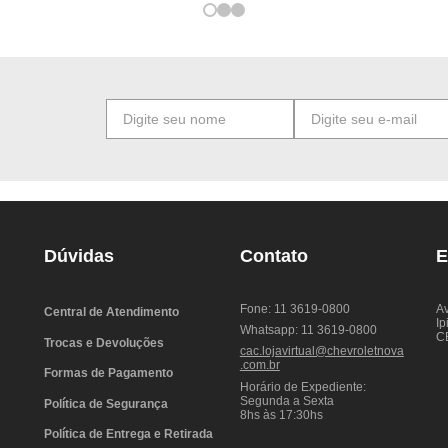
Dúvidas
Contato
E
Fone: 11 3619-0800
Av
Central de Atendimento
Ip
Whatsapp: 11 3619-0800
C
Trocas e Devoluções
cac.lojavirtual@chevroletnova
.com.br
Formas de Pagamento
Horário de Expediente:
Segunda a Sexta
Política de Segurança
8hs às 17:30hs
Política de Entrega e Retirada