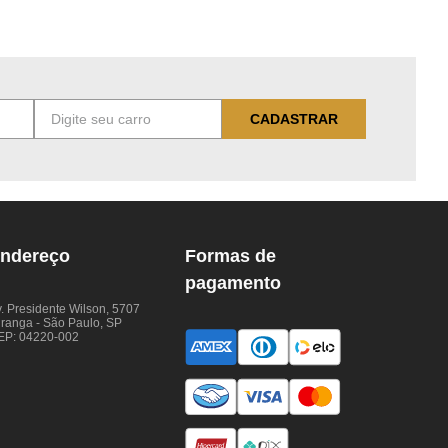
CADASTRAR
ndereço
Formas de
pagamento
. Presidente Wilson, 5707
iranga - São Paulo, SP
EP: 04220-002