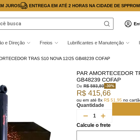
EM JUROS
ENTREGA EM ATÉ 2 HORAS NA CIDADE DE SP
PROM
 busca
En
o e Direção
Freios
Lubrificantes e Manutenção
ORTECEDOR TRAS S10 NOVA 12/25 GB48239 COFAP
PAR AMORTECEDOR TR
GB48239 COFAP
De
R$
593
,
80
-
30
%
R$
415
,
66
ou em até
8
x
R$
51
,
95
no cartão
Quantidade