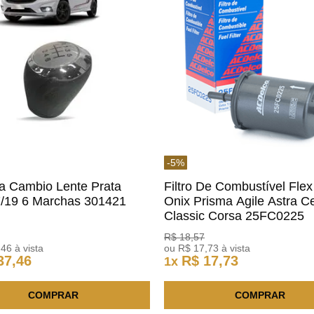
-
5
%
a Cambio Lente Prata
Filtro De Combustível Flex
7/19 6 Marchas 301421
Onix Prisma Agile Astra Ce
m
Classic Corsa 25FC0225
ACDelco
R$
18
,
57
,
46
à vista
ou
R$
17
,
73
à vista
37
,
46
R$
17
,
73
1
x
COMPRAR
COMPRAR