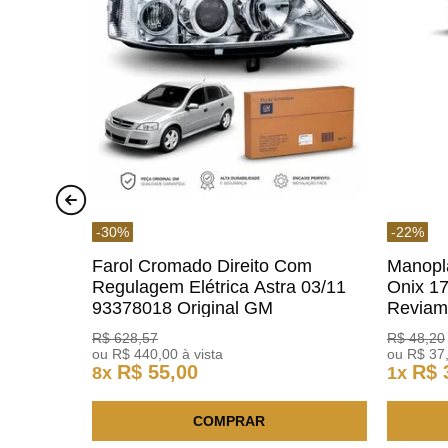
-
30
%
-
22
%
Farol Cromado Direito Com
Manopl
Regulagem Elétrica Astra 03/11
Onix 1
93378018 Original GM
Revia
R$
628
,
57
R$
48
,
20
ou
R$
440
,
00
à vista
ou
R$
37
R$
55
,
00
R$
8
x
1
x
COMPRAR