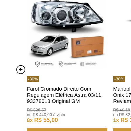
-
30
%
-
30
%
Farol Cromado Direito Com
Manopl
Regulagem Elétrica Astra 03/11
Onix 1
93378018 Original GM
Revia
R$
628
,
57
R$
46
,
18
ou
R$
440
,
00
à vista
ou
R$
32
R$
55
,
00
R$
8
x
1
x