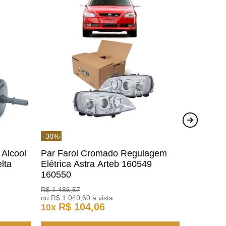
-
30
%
 Alcool
Par Farol Cromado Regulagem
lta
Elétrica Astra Arteb 160549
160550
R$
1
.
486
,
57
ou
R$
1
.
040
,
60
à vista
R$
104
,
06
10
x