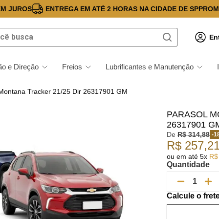
EM JUROS
ENTREGA EM ATÉ 2 HORAS NA CIDADE DE SP
PROM
 busca
En
o e Direção
Freios
Lubrificantes e Manutenção
 Montana Tracker 21/25 Dir 26317901 GM
PARASOL MO
26317901 G
De
R$
314
,
88
-
1
R$
257
,
2
ou em até
5
x
R$
Quantidade