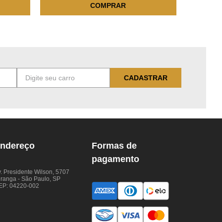
COMPRAR
CADASTRAR
ndereço
Formas de
pagamento
. Presidente Wilson, 5707
iranga - São Paulo, SP
EP: 04220-002