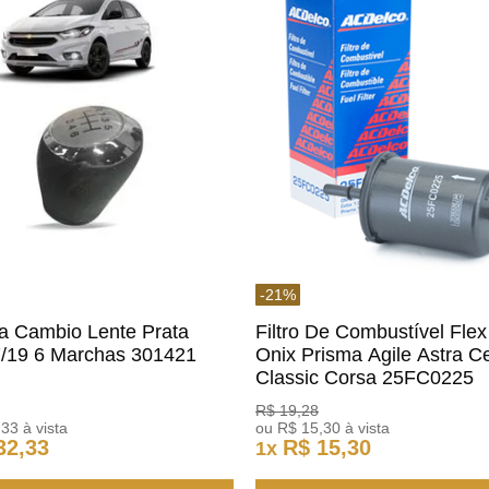
-
21
%
a Cambio Lente Prata
Filtro De Combustível Flex
7/19 6 Marchas 301421
Onix Prisma Agile Astra Ce
m
Classic Corsa 25FC0225
ACDelco
R$
19
,
28
,
33
à vista
ou
R$
15
,
30
à vista
32
,
33
R$
15
,
30
1
x