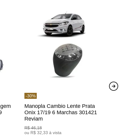
-
30
%
agem
Manopla Cambio Lente Prata
9
Onix 17/19 6 Marchas 301421
Reviam
R$
46
,
18
ou
R$
32
,
33
à vista