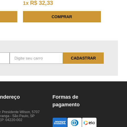
R$
32
,
33
1
x
COMPRAR
CADASTRAR
ndereço
Formas de
pagamento
. Presidente Wilson, 5707
iranga - São Paulo, SP
EP: 04220-002