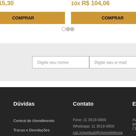
15
,
30
R$
104
,
06
10
x
COMPRAR
COMPRAR
Dúvidas
Contato
E
Fone: 11 3619-0800
Av
Central de Atendimento
Ip
Whatsapp: 11 3619-0800
C
Trocas e Devoluções
cac.lojavirtual@chevroletnova