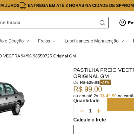
EM JUROS
ENTREGA EM ATÉ 2 HORAS NA CIDADE DE SP
PROM
 busca
En
o e Direção
Freios
Lubrificantes e Manutenção
 VECTRA 94/96 98550725 Original GM
PASTILHA FREIO VECTR
ORIGINAL GM
De
R$
128
,
01
-
23
%
R$
99
,
00
ou em até
2
x
R$
49
,
50
no cartão
Quantidade