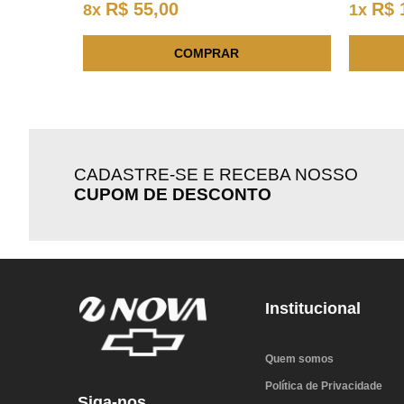
R$
55
,
00
R$
8
x
1
x
COMPRAR
CADASTRE-SE E RECEBA NOSSO
CUPOM DE DESCONTO
Institucional
Quem somos
Política de Privacidade
Siga-nos