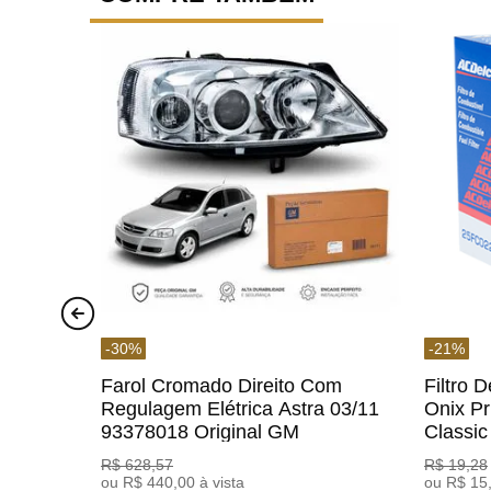
-
30
%
-
21
%
Farol Cromado Direito Com
Filtro 
Regulagem Elétrica Astra 03/11
Onix Pr
93378018 Original GM
Classi
ACDelc
R$
628
,
57
R$
19
,
28
ou
R$
440
,
00
à vista
ou
R$
15