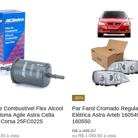
-
30
%
De Combustível Flex Alcool
Par Farol Cromado Regul
isma Agile Astra Celta
Elétrica Astra Arteb 16054
c Corsa 25FC0225
160550
o
R$
1
.
486
,
57
,
30
à vista
ou
R$
1
.
040
,
60
à vista