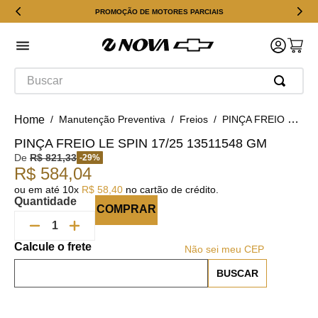
PROMOÇÃO DE MOTORES PARCIAIS
Buscar
Manutenção Preventiva
Freios
PINÇA FREIO LE SPIN 17/25 13511548 GM
PINÇA FREIO LE SPIN 17/25 13511548 GM
De
R$
821
,
33
-
29
%
R$
584
,
04
ou em até
10
x
R$
58
,
40
no cartão de crédito.
Quantidade
COMPRAR
Não sei meu CEP