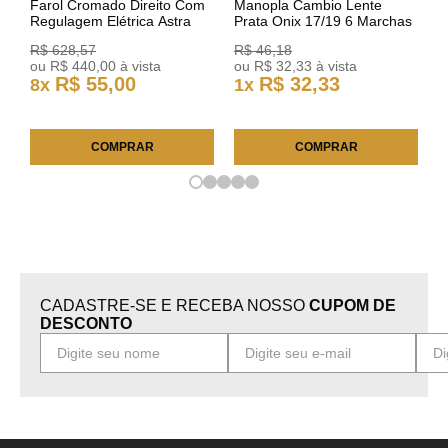
Farol Cromado Direito Com
Manopla Cambio Lente
Regulagem Elétrica Astra
Prata Onix 17/19 6 Marchas
03/11 93378018 Original GM
301421 Reviam
R$
628
,
57
R$
46
,
18
ou
R$
440
,
00
à vista
ou
R$
32
,
33
à vista
R$
55
,
00
R$
32
,
33
8
x
1
x
COMPRAR
COMPRAR
CADASTRE-SE E RECEBA NOSSO
CUPOM DE
DESCONTO