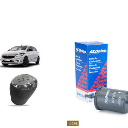
-
21
%