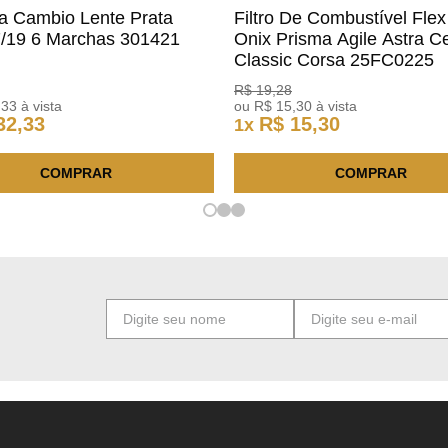
a Cambio Lente Prata
Filtro De Combustível Flex
7/19 6 Marchas 301421
Onix Prisma Agile Astra Ce
m
Classic Corsa 25FC0225
ACDelco
R$
19
,
28
,
33
à vista
ou
R$
15
,
30
à vista
32
,
33
R$
15
,
30
1
x
COMPRAR
COMPRAR