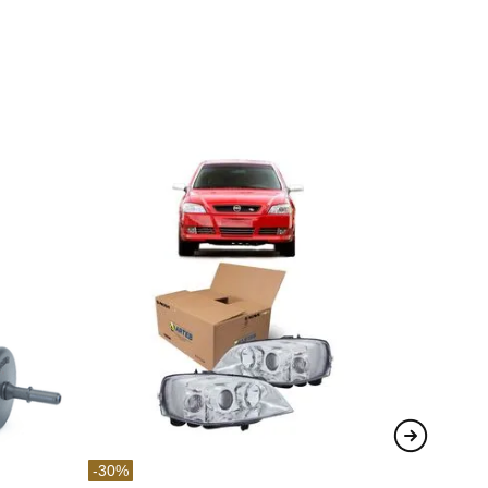
-
30
%