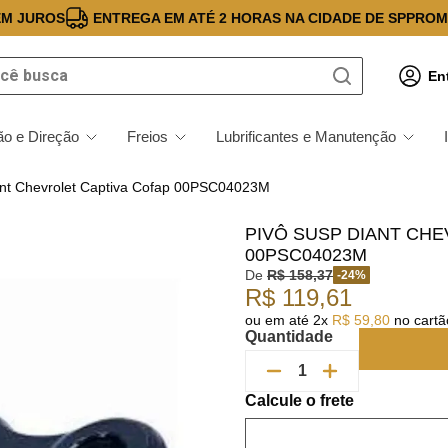
EM JUROS
ENTREGA EM ATÉ 2 HORAS NA CIDADE DE SP
PROM
 busca
En
o e Direção
Freios
Lubrificantes e Manutenção
ant Chevrolet Captiva Cofap 00PSC04023M
PIVÔ SUSP DIANT CH
00PSC04023M
De
R$
158
,
37
-
24
%
R$
119
,
61
ou em até
2
x
R$
59
,
80
no cartão
Quantidade