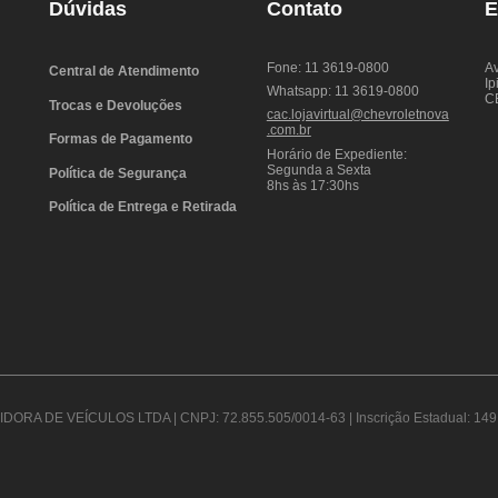
Dúvidas
Contato
E
Fone: 11 3619-0800
Av
Central de Atendimento
Ip
Whatsapp: 11 3619-0800
C
Trocas e Devoluções
cac.lojavirtual@chevroletnova
.com.br
Formas de Pagamento
Horário de Expediente:
Segunda a Sexta
Política de Segurança
8hs às 17:30hs
Política de Entrega e Retirada
DORA DE VEÍCULOS LTDA | CNPJ: 72.855.505/0014-63 | Inscrição Estadual: 149