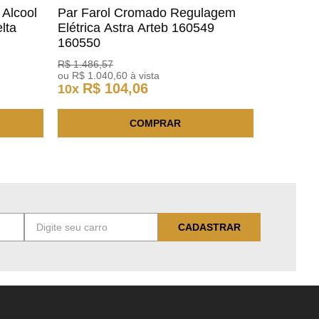
 Alcool
Par Farol Cromado Regulagem
lta
Elétrica Astra Arteb 160549
160550
R$
1
.
486
,
57
ou
R$
1
.
040
,
60
à vista
R$
104
,
06
10
x
COMPRAR
CADASTRAR