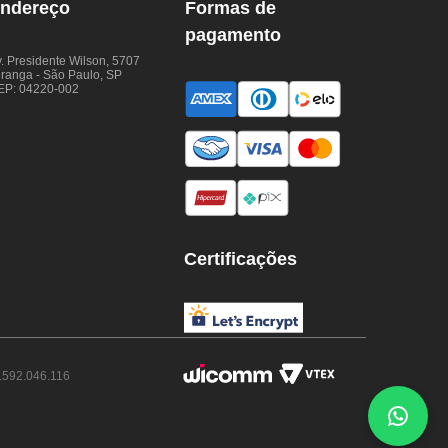
ndereço
Formas de
pagamento
. Presidente Wilson, 5707
iranga - São Paulo, SP
EP: 04220-002
Certificações
.592.046.116