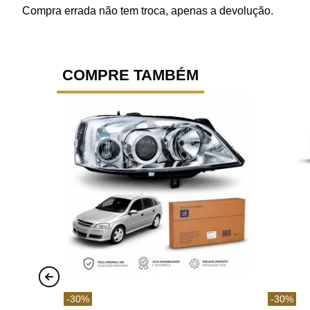
Compra errada não tem troca, apenas a devolução.
COMPRE TAMBÉM
-
30
%
-
30
%