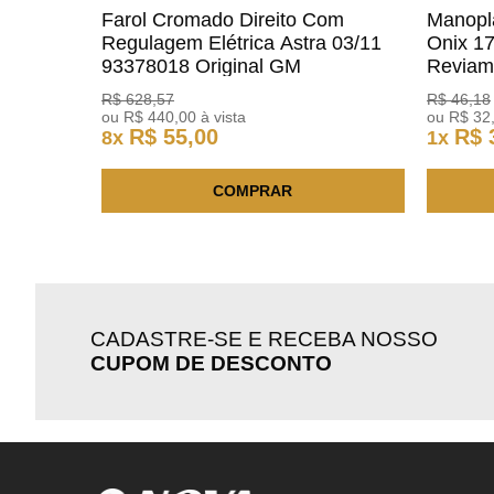
Farol Cromado Direito Com
Manopl
Regulagem Elétrica Astra 03/11
Onix 1
93378018 Original GM
Revia
R$
628
,
57
R$
46
,
18
ou
R$
440
,
00
à vista
ou
R$
32
R$
55
,
00
R$
8
x
1
x
COMPRAR
CADASTRE-SE E RECEBA NOSSO
CUPOM DE DESCONTO