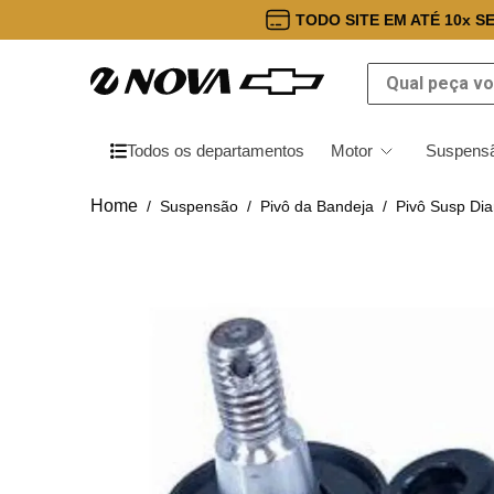
TODO SITE EM ATÉ 10x S
Qual peça você
Todos os departamentos
Motor
Suspensã
Suspensão
Pivô da Bandeja
Pivô Susp Di