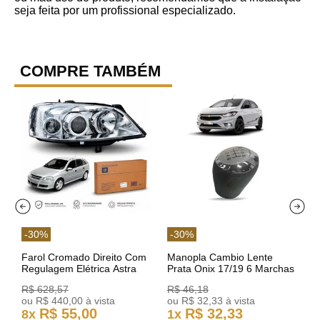
seja feita por um profissional especializado.
COMPRE TAMBÉM
-
30
%
-
30
%
Farol Cromado Direito Com
Manopla Cambio Lente
Regulagem Elétrica Astra
Prata Onix 17/19 6 Marchas
03/11 93378018 Original GM
301421 Reviam
R$
628
,
57
R$
46
,
18
ou
R$
440
,
00
à vista
ou
R$
32
,
33
à vista
R$
55
,
00
R$
32
,
33
8
x
1
x