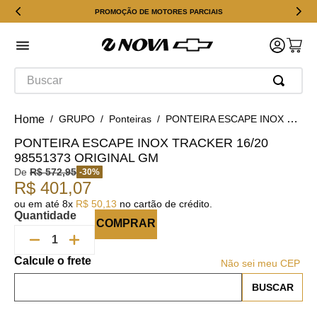
PROMOÇÃO DE MOTORES PARCIAIS
Buscar
GRUPO
Ponteiras
PONTEIRA ESCAPE INOX TRACKER 16/20 98551373 Original GM
PONTEIRA ESCAPE INOX TRACKER 16/20
98551373 ORIGINAL GM
De
R$
572
,
95
-
30
%
R$
401
,
07
ou em até
8
x
R$
50
,
13
no cartão de crédito.
Quantidade
COMPRAR
Não sei meu CEP