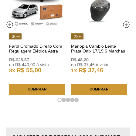
-
30
%
-
22
%
Farol Cromado Direito Com
Manopla Cambio Lente
Regulagem Elétrica Astra
Prata Onix 17/19 6 Marchas
03/11 93378018 Original GM
301421 Reviam
R$
628
,
57
R$
48
,
20
ou
R$
440
,
00
à vista
ou
R$
37
,
46
à vista
R$
55
,
00
R$
37
,
46
8
x
1
x
COMPRAR
COMPRAR