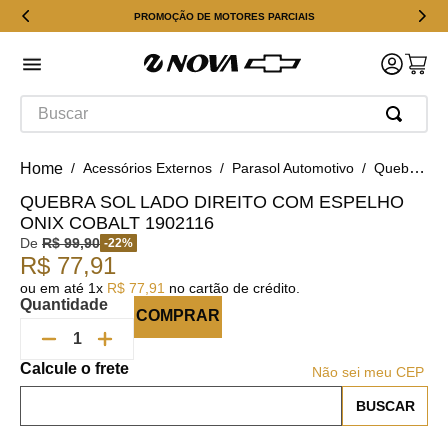
PROMOÇÃO DE MOTORES PARCIAIS
Buscar
Acessórios Externos
Parasol Automotivo
Quebra Sol Lado Direito Com Espelho Onix Cobalt 1902116
QUEBRA SOL LADO DIREITO COM ESPELHO
ONIX COBALT 1902116
De
R$
99
,
90
-
22
%
R$
77
,
91
ou em até
1
x
R$
77
,
91
no cartão de crédito.
Quantidade
COMPRAR
Não sei meu CEP