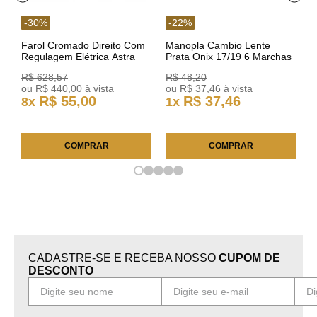
-
30
%
-
22
%
Farol Cromado Direito Com
Manopla Cambio Lente
Regulagem Elétrica Astra
Prata Onix 17/19 6 Marchas
03/11 93378018 Original GM
301421 Reviam
R$
628
,
57
R$
48
,
20
ou
R$
440
,
00
à vista
ou
R$
37
,
46
à vista
R$
55
,
00
R$
37
,
46
8
x
1
x
COMPRAR
COMPRAR
CADASTRE-SE E RECEBA NOSSO
CUPOM DE
DESCONTO