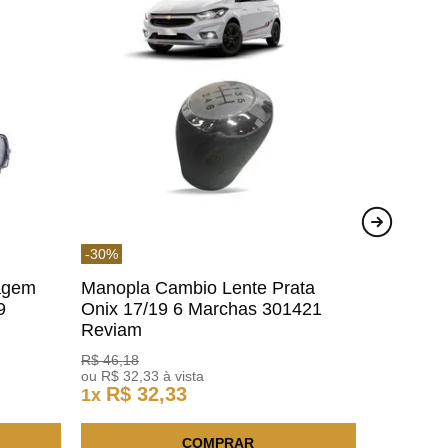
-
30
%
agem
Manopla Cambio Lente Prata
9
Onix 17/19 6 Marchas 301421
Reviam
R$
46
,
18
ou
R$
32
,
33
à vista
R$
32
,
33
1
x
COMPRAR