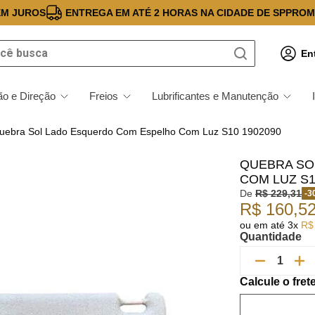
EM JUROS
ENTREGA EM ATÉ 2 HORAS NA CIDADE DE SP
PROM
 busca
En
o e Direção
Freios
Lubrificantes e Manutenção
uebra Sol Lado Esquerdo Com Espelho Com Luz S10 1902090
QUEBRA SO
COM LUZ S1
De
R$
229
,
31
-
3
R$
160
,
5
ou em até
3
x
R$
Quantidade