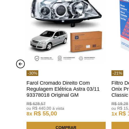
-
30
%
-
21
%
Farol Cromado Direito Com
Filtro 
Regulagem Elétrica Astra 03/11
Onix Pr
93378018 Original GM
Classi
ACDelc
R$
628
,
57
R$
19
,
28
ou
R$
440
,
00
à vista
ou
R$
15
R$
55
,
00
R$
8
x
1
x
COMPRAR