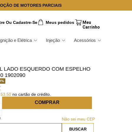
OÇÃO DE MOTORES PARCIAIS
tre Ou Cadastre-Se
Meus pedidos
Ignição e Elétrica
Injeção
Acessórios
L LADO ESQUERDO COM ESPELHO
0 1902090
0
%
2
53
,
50
no cartão de crédito.
COMPRAR
Não sei meu CEP