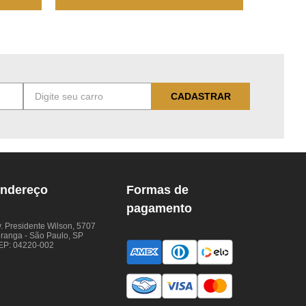
CADASTRAR
ndereço
Formas de
pagamento
. Presidente Wilson, 5707
iranga - São Paulo, SP
EP: 04220-002