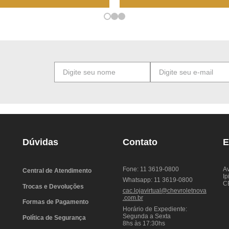
Dúvidas
Contato
E
Fone: 11 3619-0800
Av
Central de Atendimento
Ip
Whatsapp: 11 3619-0800
C
Trocas e Devoluções
cac.lojavirtual@chevroletnova
.com.br
Formas de Pagamento
Horário de Expediente:
Segunda a Sexta
Política de Segurança
8hs às 17:30hs