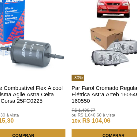
-
30
%
De Combustível Flex Alcool
Par Farol Cromado Regul
isma Agile Astra Celta
Elétrica Astra Arteb 16054
c Corsa 25FC0225
160550
o
R$
1
.
486
,
57
,
30
à vista
ou
R$
1
.
040
,
60
à vista
15
,
30
R$
104
,
06
10
x
COMPRAR
COMPRAR