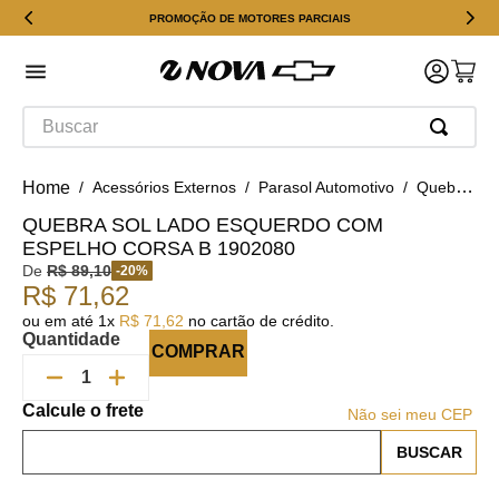
PROMOÇÃO DE MOTORES PARCIAIS
Buscar
Acessórios Externos
Parasol Automotivo
Quebra Sol Lado Esquerdo Com Espelho Corsa B 1902080
QUEBRA SOL LADO ESQUERDO COM
ESPELHO CORSA B 1902080
De
R$
89
,
10
-
20
%
R$
71
,
62
ou em até
1
x
R$
71
,
62
no cartão de crédito.
Quantidade
COMPRAR
Não sei meu CEP