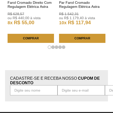
Farol Cromado Direito Com
Par Farol Cromado
Regulagem Elétrica Astra
Regulagem Elétrica Astra
03/11 93378018 Original GM
Arteb 160549 160550
R$
628
,
57
R$
1
.
542
,
31
ou
R$
440
,
00
à vista
ou
R$
1
.
179
,
40
à vista
R$
55
,
00
R$
117
,
94
8
x
10
x
COMPRAR
COMPRAR
CADASTRE-SE E RECEBA NOSSO
CUPOM DE
DESCONTO