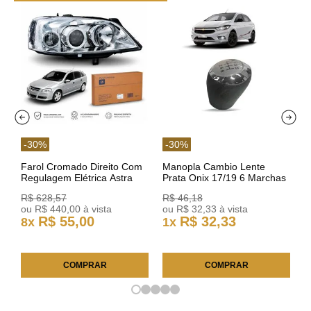
-
30
%
-
30
%
Farol Cromado Direito Com
Manopla Cambio Lente
Regulagem Elétrica Astra
Prata Onix 17/19 6 Marchas
03/11 93378018 Original GM
301421 Reviam
R$
628
,
57
R$
46
,
18
ou
R$
440
,
00
à vista
ou
R$
32
,
33
à vista
R$
55
,
00
R$
32
,
33
8
x
1
x
COMPRAR
COMPRAR