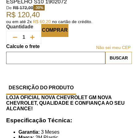
ESPELHO S10 1902072
De
R$
172
,
00
-
30
%
R$
120
,
40
ou em até
2
x
R$
60
,
20
no cartão de crédito.
Quantidade
COMPRAR
Não sei meu CEP
DESCRIÇÃO DO PRODUTO
LOJA OFICIAL NOVA CHEVROLET GM
NOVA
CHEVROLET, QUALIDADE E CONFIANÇA AO SEU
ALCANCE!
Especificação Técnica:
Garantia:
3 Meses
Marca:
2M Plastic