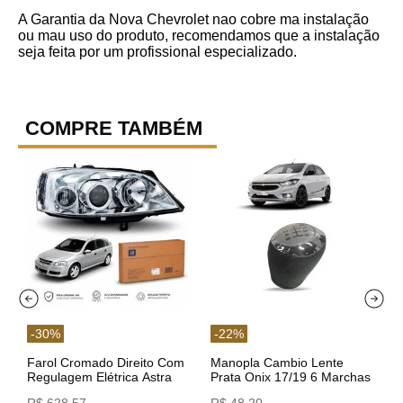
A Garantia da Nova Chevrolet nao cobre ma instalação
ou mau uso do produto, recomendamos que a instalação
seja feita por um profissional especializado.
COMPRE TAMBÉM
-
30
%
-
22
%
Farol Cromado Direito Com
Manopla Cambio Lente
Regulagem Elétrica Astra
Prata Onix 17/19 6 Marchas
03/11 93378018 Original GM
301421 Reviam
R$
628
,
57
R$
48
,
20