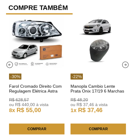
COMPRE TAMBÉM
-
30
%
-
22
%
Farol Cromado Direito Com
Manopla Cambio Lente
Regulagem Elétrica Astra
Prata Onix 17/19 6 Marchas
03/11 93378018 Original GM
301421 Reviam
R$
628
,
57
R$
48
,
20
ou
R$
440
,
00
à vista
ou
R$
37
,
46
à vista
R$
55
,
00
R$
37
,
46
8
x
1
x
COMPRAR
COMPRAR