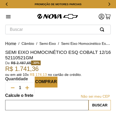
PROMOÇÃO DE MOTORES PARCIAIS
Buscar
Câmbio
Semi-Eixo
Semi Eixo Homocinético Esq Cobalt 12/16 52110521GM
SEMI EIXO HOMOCINÉTICO ESQ COBALT 12/16
52110521GM
De
R$
2
.
487
,
65
-
30
%
R$
1
.
741
,
36
ou em até
10
x
R$
174
,
13
no cartão de crédito.
Quantidade
COMPRAR
Não sei meu CEP