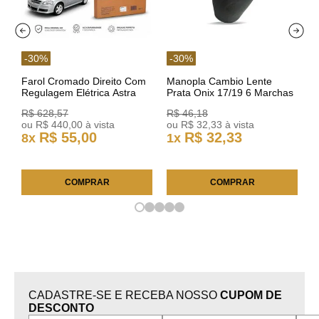
-
30
%
-
30
%
Farol Cromado Direito Com
Manopla Cambio Lente
Regulagem Elétrica Astra
Prata Onix 17/19 6 Marchas
03/11 93378018 Original GM
301421 Reviam
R$
628
,
57
R$
46
,
18
ou
R$
440
,
00
à vista
ou
R$
32
,
33
à vista
R$
55
,
00
R$
32
,
33
8
x
1
x
COMPRAR
COMPRAR
CADASTRE-SE E RECEBA NOSSO
CUPOM DE
DESCONTO