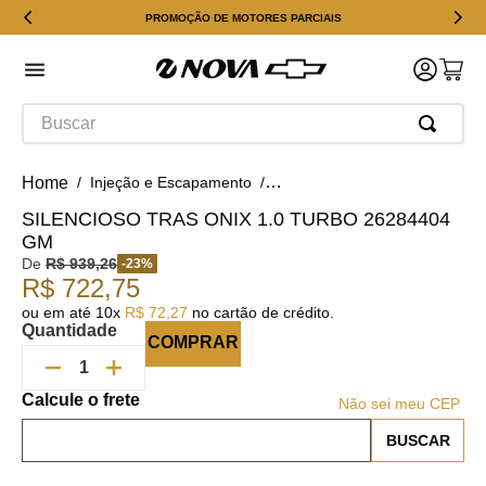
PROMOÇÃO DE MOTORES PARCIAIS
Buscar
Injeção e Escapamento
Silencioso de Escapamento
SILENCIOSO TRAS ONIX 1.0 TURBO 26284404
GM
De
R$
939
,
26
-
23
%
R$
722
,
75
ou em até
10
x
R$
72
,
27
no cartão de crédito.
Quantidade
COMPRAR
Não sei meu CEP