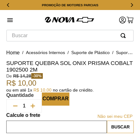
PROMOÇÃO DE MOTORES PARCIAIS
Buscar
Acessórios Internos
Suporte de Plástico
Suporte Quebra Sol Onix Prisma Cobalt 1902500 2M
SUPORTE QUEBRA SOL ONIX PRISMA COBALT
1902500 2M
De
R$
14
,
28
-
30
%
R$
10
,
00
ou em até
1
x
R$
10
,
00
no cartão de crédito.
Quantidade
COMPRAR
Não sei meu CEP