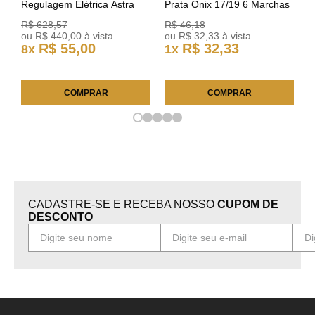
Regulagem Elétrica Astra
Prata Onix 17/19 6 Marchas
03/11 93378018 Original GM
301421 Reviam
R$
628
,
57
R$
46
,
18
ou
R$
440
,
00
à vista
ou
R$
32
,
33
à vista
R$
55
,
00
R$
32
,
33
8
x
1
x
COMPRAR
COMPRAR
CADASTRE-SE E RECEBA NOSSO
CUPOM DE
DESCONTO