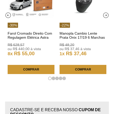
-
30
%
-
22
%
Farol Cromado Direito Com
Manopla Cambio Lente
Regulagem Elétrica Astra
Prata Onix 17/19 6 Marchas
03/11 93378018 Original GM
301421 Reviam
R$
628
,
57
R$
48
,
20
ou
R$
440
,
00
à vista
ou
R$
37
,
46
à vista
R$
55
,
00
R$
37
,
46
8
x
1
x
COMPRAR
COMPRAR
CADASTRE-SE E RECEBA NOSSO
CUPOM DE