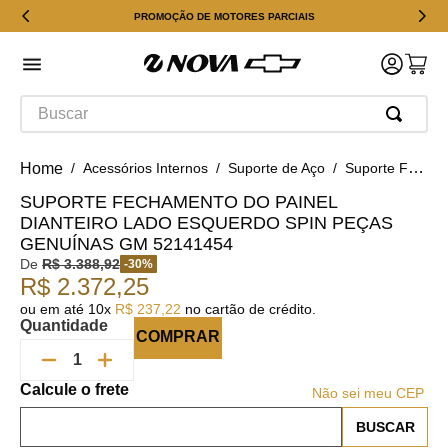
PROMOÇÃO DE MOTORES PARCIAIS
Buscar
Acessórios Internos
Suporte de Aço
Suporte Fechamento Do Painel Dianteiro Lado Esquerdo Spin Peças Genuínas GM 52141454
SUPORTE FECHAMENTO DO PAINEL
DIANTEIRO LADO ESQUERDO SPIN PEÇAS
GENUÍNAS GM 52141454
De
R$
3
.
388
,
92
-
30
%
R$
2
.
372
,
25
ou em até
10
x
R$
237
,
22
no cartão de crédito.
Quantidade
COMPRAR
Não sei meu CEP